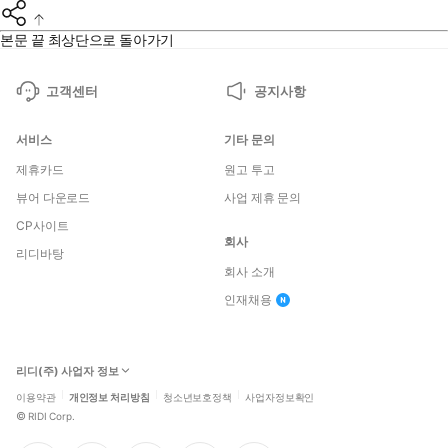
본문 끝
최상단으로 돌아가기
고객센터
공지사항
서비스
기타 문의
제휴카드
원고 투고
뷰어 다운로드
사업 제휴 문의
CP사이트
회사
리디바탕
회사 소개
인재채용
리디(주) 사업자 정보
이용약관
개인정보 처리방침
청소년보호정책
사업자정보확인
©
RIDI Corp.