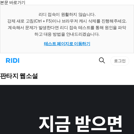
본문 바로가기
인
스
리디 접속이 원활하지 않습니다.
턴
강제 새로 고침(Ctrl + F5)이나 브라우저 캐시 삭제를 진행해주세요.
트
검
계속해서 문제가 발생한다면 리디 접속 테스트를 통해 원인을 파악
색
하고 대응 방법을 안내드리겠습니다.
테스트 페이지로 이동하기
검
리
로그인
색
디
홈
으
판타지 웹소설
로
이
동