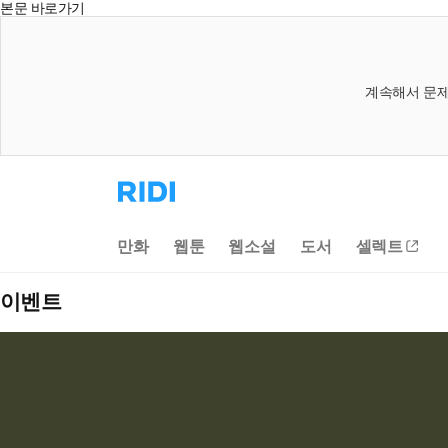
본문 바로가기
계속해서 문제
리
디
홈
으
만화
웹툰
웹소설
도서
셀렉트
로
이
동
이벤트