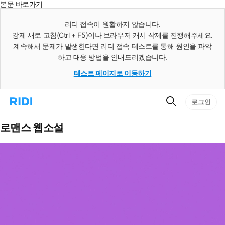
본문 바로가기
인
스
리디 접속이 원활하지 않습니다.
턴
강제 새로 고침(Ctrl + F5)이나 브라우저 캐시 삭제를 진행해주세요.
트
검
계속해서 문제가 발생한다면 리디 접속 테스트를 통해 원인을 파악
색
하고 대응 방법을 안내드리겠습니다.
테스트 페이지로 이동하기
검
리
로그인
색
디
홈
으
로맨스 웹소설
로
이
동