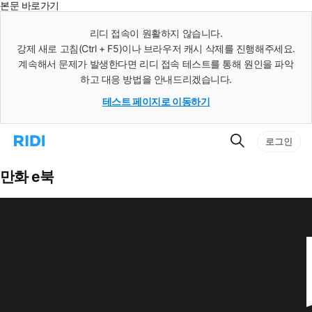
본문 바로가기
인
스
리디 접속이 원활하지 않습니다.
턴
강제 새로 고침(Ctrl + F5)이나 브라우저 캐시 삭제를 진행해주세요.
트
검
계속해서 문제가 발생한다면 리디 접속 테스트를 통해 원인을 파악
색
하고 대응 방법을 안내드리겠습니다.
테스트 페이지로 이동하기
검
리
로그인
색
디
홈
으
만화 e북
로
이
동