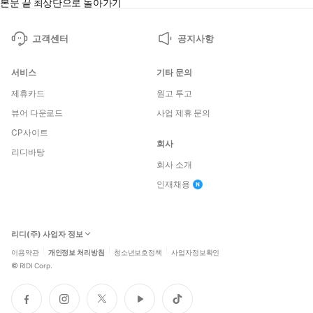
본문 끝
최상단으로 돌아가기
고객센터
공지사항
서비스
기타 문의
제휴카드
원고 투고
뷰어 다운로드
사업 제휴 문의
CP사이트
회사
리디바탕
회사 소개
인재채용
리디(주) 사업자 정보
이용약관
개인정보 처리방침
청소년보호정책
사업자정보확인
©
RIDI Corp.
페
인
트
유
틱