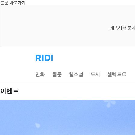
본문 바로가기
계속해서 문제
리
디
홈
으
만화
웹툰
웹소설
도서
셀렉트
로
이
동
이벤트