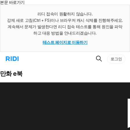
본문 바로가기
인
스
리디 접속이 원활하지 않습니다.
턴
강제 새로 고침(Ctrl + F5)이나 브라우저 캐시 삭제를 진행해주세요.
트
검
계속해서 문제가 발생한다면 리디 접속 테스트를 통해 원인을 파악
색
하고 대응 방법을 안내드리겠습니다.
테스트 페이지로 이동하기
검
리
로그인
색
디
홈
으
만화 e북
로
이
동