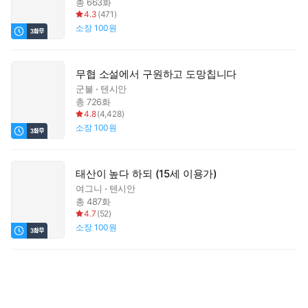
총 663화
4.3
(
471
)
소장
100원
무협 소설에서 구원하고 도망칩니다
군불
텐시안
총 726화
4.8
(
4,428
)
소장
100원
태산이 높다 하되 (15세 이용가)
여그니
텐시안
총 487화
4.7
(
52
)
소장
100원
태