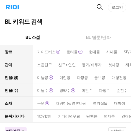
검
리
로그인
인
색
디
스
홈
턴
BL 키워드 검색
으
트
로
검
이
색
BL 소설
BL 웹툰/만화
동
장르
가이드버스
헌터물
현대물
시대물
SF
관계
소꿉친구
친구>연인
동거/배우자
첫사랑
재
인물(공)
미남공
미인공
다정공
울보공
대형견공
인물(수)
미남수
병약수
미인수
다정수
순진수
소재
구원
차원이동/영혼바뀜
역키잡물
대학생
분위기/기타
10%할인
기다리면무료
단행본
연재중
연재