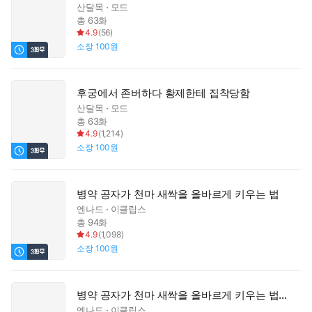
산달목
모드
총 63화
4.9
(
56
)
소장
100원
후궁에서 존버하다 황제한테 집착당함
산달목
모드
총 63화
4.9
(
1,214
)
소장
100원
병약 공자가 천마 새싹을 올바르게 키우는 법
엔나드
이클립스
총 94화
4.9
(
1,098
)
소장
100원
병약 공자가 천마 새싹을 올바르게 키우는 법(15세 개정판)
엔나드
이클립스