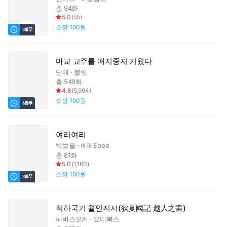
총 94화
5.0
(
55
)
소장
100원
마교 교주를 애지중지 키웠다
단애
블릿
총 549화
4.8
(
5,994
)
소장
100원
여리여리
박보율
에페Epee
총 81화
5.0
(
1,160
)
소장
100원
적하국기 월인지서(狄夏國記 越人之書)
헤비스모커
요미북스