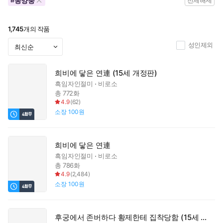
동양풍
#
전체해제
1,745
개의 작품
성인제외
희비에 닿은 연連 (15세 개정판)
흑임자인절미
비로소
총 772화
4.9
(
62
)
소장
100원
희비에 닿은 연連
흑임자인절미
비로소
총 786화
4.9
(
2,484
)
소장
100원
후궁에서 존버하다 황제한테 집착당함 (15세 개정판)