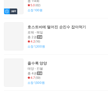
총 114화
5.0
(
62
)
소장
100원
호스트바에 떨어진 순진수 잡아먹기
로해
해일
총 2권
4.2
(
16
)
소장
1,300원
줄수록 양양
매양
킨블
총 4권
4.7
(
59
)
소장
1,500원
뇌