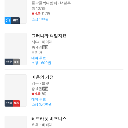
폴짝폴짝다람쥐
M블루
총 107화
4.9
(
1,179
)
소장
100원
그러니까 책임져요
시댜
피아체
총 4권
0
(
0
)
대여
무료
소장
1,600원
이혼의 가정
감곡
블릿
총 4권
4.5
(
89
)
대여
무료
소장
2,700원
레드카펫 비즈니스
효해
비바체