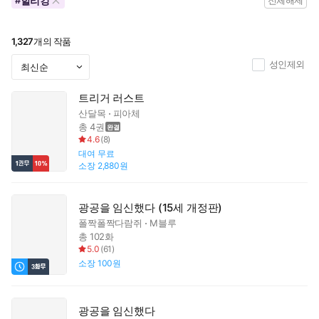
할리킹
#
전체해제
1,327
개의 작품
성인제외
트리거 러스트
산달목
피아체
총 4권
4.6
(
8
)
대여
무료
소장
2,880원
광공을 임신했다 (15세 개정판)
폴짝폴짝다람쥐
M블루
총 102화
5.0
(
61
)
소장
100원
광공을 임신했다