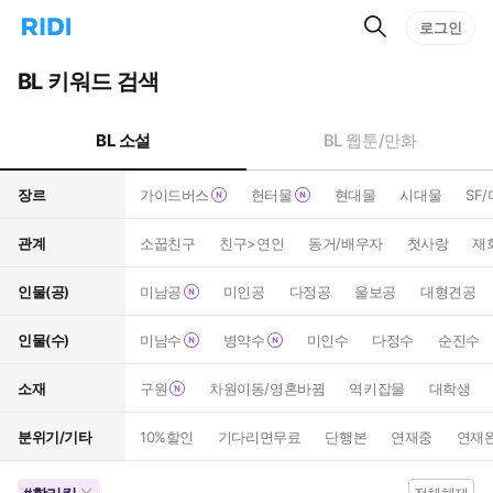
검
리
로그인
인
색
디
스
홈
턴
BL 키워드 검색
으
트
로
검
이
색
BL 소설
BL 웹툰/만화
동
장르
가이드버스
헌터물
현대물
시대물
SF
관계
소꿉친구
친구>연인
동거/배우자
첫사랑
재
인물(공)
미남공
미인공
다정공
울보공
대형견공
인물(수)
미남수
병약수
미인수
다정수
순진수
소재
구원
차원이동/영혼바뀜
역키잡물
대학생
분위기/기타
10%할인
기다리면무료
단행본
연재중
연재