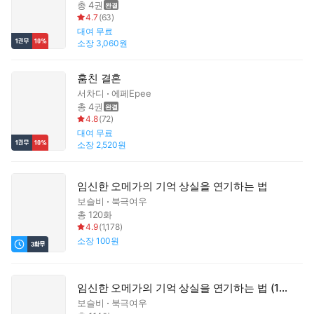
총 4권
4.7
(
63
)
대여
무료
소장
3,060원
훔친 결혼
서차디
에페Epee
총 4권
4.8
(
72
)
대여
무료
소장
2,520원
임신한 오메가의 기억 상실을 연기하는 법
보슬비
북극여우
총 120화
4.9
(
1,178
)
소장
100원
임신한 오메가의 기억 상실을 연기하는 법 (15세 개정판)
보슬비
북극여우