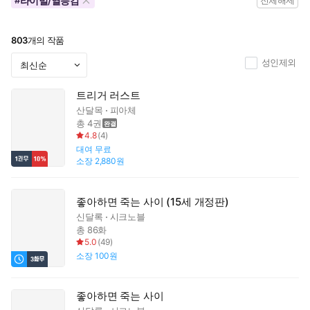
라이벌/열등감
#
전체해제
803
개의 작품
성인제외
트리거 러스트
산달목
피아체
총 4권
4.8
(
4
)
대여
무료
소장
2,880원
좋아하면 죽는 사이 (15세 개정판)
신달록
시크노블
총 86화
5.0
(
49
)
소장
100원
좋아하면 죽는 사이