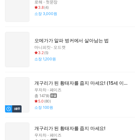
로해
첫문장
3.8
(
4
)
소장
3,000원
오메가가 알파 벙커에서 살아남는 법
마니피캇
오드캣
3.2
(
5
)
소장
1,200원
개구리가 된 황태자를 줍지 마세요! (15세 이용가)
우자차
페이즈
총 147화
5.0
(
80
)
소장
100원
개구리가 된 황태자를 줍지 마세요!
우자차
페이즈