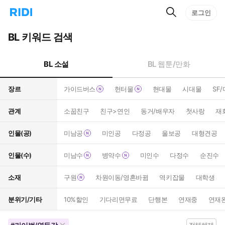
검
리
로그인
인
색
디
스
홈
턴
BL 키워드 검색
으
트
로
검
이
색
BL 소설
BL 웹툰/만화
동
장르
가이드버스
헌터물
현대물
시대물
SF
관계
소꿉친구
친구>연인
동거/배우자
첫사랑
재
인물(공)
미남공
미인공
다정공
울보공
대형견공
인물(수)
미남수
병약수
미인수
다정수
순진수
소재
구원
차원이동/영혼바뀜
역키잡물
대학생
분위기/기타
10%할인
기다리면무료
단행본
연재중
연재