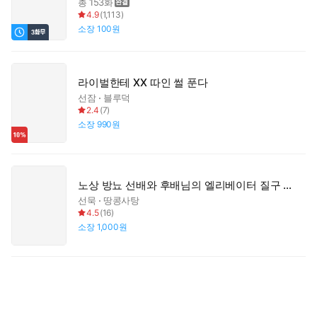
총 153화
4.9
(
1,113
)
소장
100원
라이벌한테 XX 따인 썰 푼다
선잠
블루덕
2.4
(
7
)
소장
990원
노상 방뇨 선배와 후배님의 엘리베이터 질구 성교
선묵
땅콩사탕
4.5
(
16
)
소장
1,000원
경