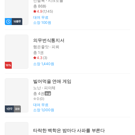
신달록
시크노블
총 86화
4.9
(
1,145
)
대여
무료
소장
100원
의무번식통지서
햄은좋맛
피뢰
총 1권
4.3
(
3
)
소장
1,440원
빌어먹을 연애 게임
노난
피아체
총 4권
0
(
0
)
대여
무료
소장
1,000원
타락한 백학은 밤마다 사파를 부른다