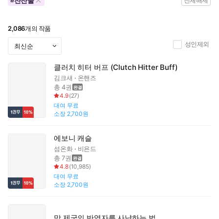
잔잔물
#
전체해제
2,086
개의 작품
성인제외
클러치 히터 버프 (Clutch Hitter Buff)
김크새
온핸즈
총 4권
4.9
(
27
)
대여
무료
소장
2,700원
에보니 캐슬
섬온화
비욘드
총 7권
4.8
(
10,985
)
대여
무료
소장
2,700원
망 제국의 반역자를 사냥하는 법