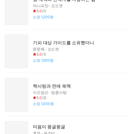
마니피캇
오드캣
5.0
(
1
)
소장
1,200원
기피 대상 가이드를 소유했더니
뚠뚠해
오드캣
5.0
(
1
)
소장
1,500원
짝사랑과 연애 쑥맥
이오점오
땅콩사탕
5.0
(
2
)
소장
1,000원
마음이 몽글몽글
호음
유즈비