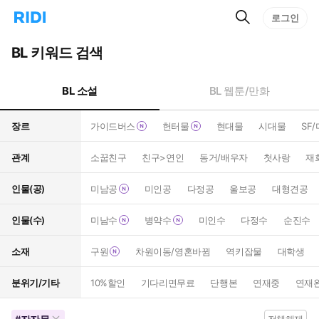
검
리
로그인
인
색
디
스
홈
턴
BL 키워드 검색
으
트
로
검
이
색
BL 소설
BL 웹툰/만화
동
장르
가이드버스
헌터물
현대물
시대물
SF
관계
소꿉친구
친구>연인
동거/배우자
첫사랑
재
인물(공)
미남공
미인공
다정공
울보공
대형견공
인물(수)
미남수
병약수
미인수
다정수
순진수
소재
구원
차원이동/영혼바뀜
역키잡물
대학생
분위기/기타
10%할인
기다리면무료
단행본
연재중
연재