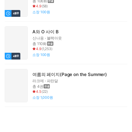
총 106화
4.9
(
58
)
소장
100원
A와 O 사이 B
신나옹
블랙아웃
총 110화
4.9
(
1,253
)
소장
100원
여름의 페이지(Page on the Summer)
라크메
파란달
총 4권
4.5
(
22
)
소장
1,000원
빌