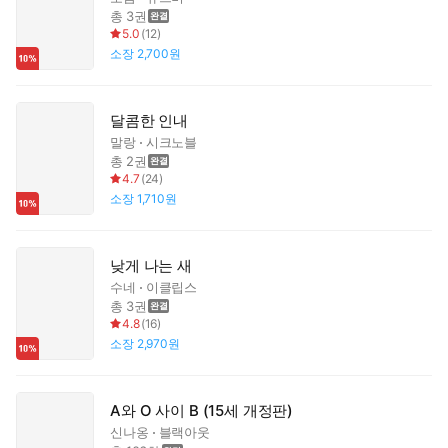
총 3권
5.0
(
12
)
소장
2,700원
달콤한 인내
말랑
시크노블
총 2권
4.7
(
24
)
소장
1,710원
낮게 나는 새
수네
이클립스
총 3권
4.8
(
16
)
소장
2,970원
A와 O 사이 B (15세 개정판)
신나옹
블랙아웃