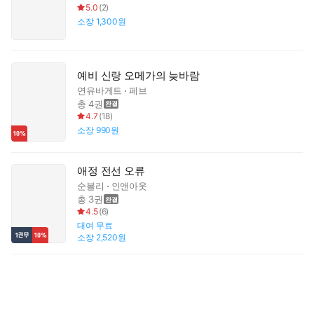
5.0
(
2
)
소장
1,300원
예비 신랑 오메가의 늦바람
연유바게트
페브
총 4권
4.7
(
18
)
소장
990원
애정 전선 오류
순블리
인앤아웃
총 3권
4.5
(
6
)
대여
무료
소장
2,520원
최