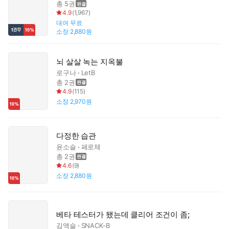
총 5권
4.9
(
1,967
)
대여
무료
소장
2,880원
뇌 살살 녹는 지옥불
로구나
LetB
총 2권
4.9
(
115
)
소장
2,970원
다정한 습관
윤소슬
페로체
총 2권
4.6
(
9
)
소장
2,880원
베타 테스터가 됐는데 클리어 조건이 좀;
김액슬
SNACK-B