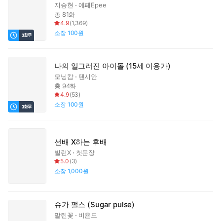
지승현
에페Epee
총 81화
4.9
(
1,369
)
소장
100원
나의 일그러진 아이돌 (15세 이용가)
모닝캄
텐시안
총 94화
4.9
(
53
)
소장
100원
선배 X하는 후배
빌런X
첫문장
5.0
(
3
)
소장
1,000원
슈가 펄스 (Sugar pulse)
말린꽃
비욘드