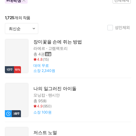
대학생
#
전체해제
1,725
개의 작품
성인제외
장미꽃을 손에 쥐는 방법
라에르
고렘팩토리
총 4권
4.8
(
15
)
대여
무료
소장
2,340원
나의 일그러진 아이돌
모닝캄
텐시안
총 95화
4.9
(
950
)
소장
100원
저스트 노멀