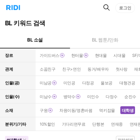
검
리
로그인
인
색
디
스
홈
턴
BL 키워드 검색
으
트
로
검
이
색
BL 소설
BL 웹툰/만화
동
장르
가이드버스
헌터물
현대물
시대물
SF
관계
소꿉친구
친구>연인
동거/배우자
첫사랑
재
인물(공)
미남공
미인공
다정공
울보공
대형견공
인물(수)
미남수
병약수
미인수
다정수
순진수
소재
구원
차원이동/영혼바뀜
역키잡물
대학생
분위기/기타
10%할인
기다리면무료
단행본
연재중
연재