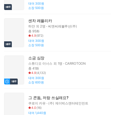
대여
300원
소장
500원
센차 레플리카
하얀
외 2명
씨엔씨레볼루션(주)
총 95화
4.9
(
972
)
대여
300원
소장
500원
소금 심장
스튜디오 이너스
외 1명
CARROTOON
총 41화
4.9
(
4,132
)
대여
300원
소장
600원
그 콘돔, 저랑 쓰실래요?
쿠로이 카유
(주) 제이박스엔터테인먼트
4.0
(
16
)
대여
1,440원