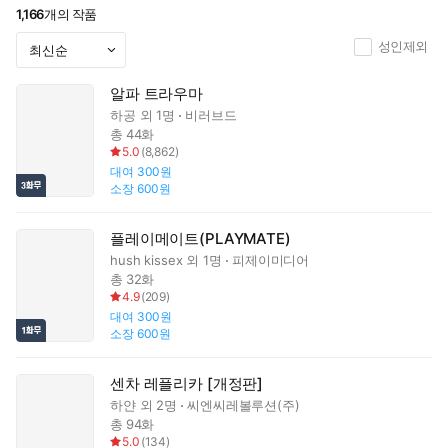
1,166
개의 작품
성인제외
알파 트라우마
하공
외 1명
비러브드
총 44화
5.0
(
8,862
)
대여
300원
소장
600원
플레이메이트(PLAYMATE)
hush kissex
외 1명
피제이미디어
총 32화
4.9
(
209
)
대여
300원
소장
600원
센차 레플리카 [개정판]
하얀
외 2명
씨엔씨레볼루션(주)
총 94화
5.0
(
134
)