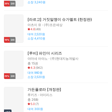
소장
3,240원
[라르고] 거짓말쟁이 슈가멜트 (한정판)
아츠이 유
(주)조은세상
4.6
(
49
)
대여
2,520원
소장
4,410원
[루비] 파인더 시리즈
야마네 아야노
(주)현대지능개발사
총 15권
4.3
(
942
)
대여
960원
소장
2,520원
가든플로라 [개정판]
루키즈
아이리스
총 26화
5.0
(
7
)
대여
300원