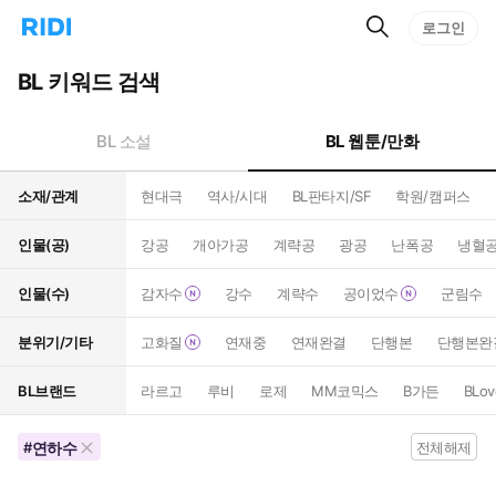
검
리
로그인
인
색
디
스
홈
턴
BL 키워드 검색
으
트
로
검
이
색
BL 웹툰/만화
BL 소설
동
소재/관계
현대극
역사/시대
BL판타지/SF
학원/캠퍼스
인물(공)
강공
개아가공
계략공
광공
난폭공
냉혈
인물(수)
감자수
강수
계략수
공이었수
군림수
분위기/기타
고화질
연재중
연재완결
단행본
단행본완
BL브랜드
라르고
루비
로제
MM코믹스
B가든
BLov
연하수
#
전체해제