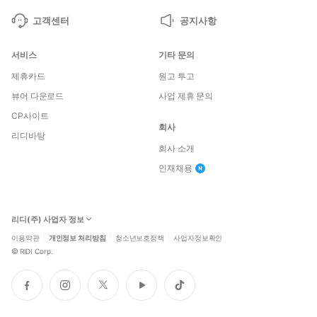
고객센터
공지사항
서비스
기타 문의
제휴카드
원고 투고
뷰어 다운로드
사업 제휴 문의
CP사이트
회사
리디바탕
회사 소개
인재채용
리디(주) 사업자 정보
이용약관
개인정보 처리방침
청소년보호정책
사업자정보확인
©
RIDI Corp.
페
인
트
유
틱
이
스
위
튜
톡