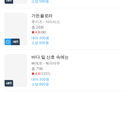
소장
500원
가든플로라
루키즈
아이리스
총 26화
4.8
(
66
)
대여
300원
소장
500원
바다 밑 산호 속에는
빠레트
북극여우
총 71화
4.8
(
1,551
)
대여
300원
소장
600원
러