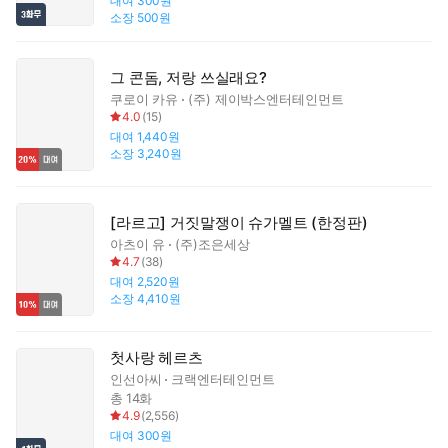
대여
300원
소장
500원
그 콘돔, 저랑 쓰실래요?
쿠로이 카유
(주) 제이박스엔터테인먼트
4.0
(
15
)
대여
1,440원
소장
3,240원
[라르고] 거짓말쟁이 슈가멜트 (한정판)
아츠이 유
(주)조은세상
4.7
(
38
)
대여
2,520원
소장
4,410원
첫사랑 헤르츠
인선아씨
크랙엔터테인먼트
총 14화
4.9
(
2,556
)
대여
300원