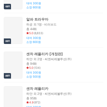
대여
300원
소장
600원
알파 트라우마
하공
외 1명
비러브드
총 44화
5.0
(
8,833
)
대여
300원
소장
600원
센차 레플리카 [개정판]
하얀
외 2명
씨엔씨레볼루션(주)
총 94화
5.0
(
134
)
대여
300원
소장
500원
센차 레플리카
하얀
외 2명
씨엔씨레볼루션(주)
총 95화
4.9
(
972
)