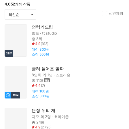
4,052
개의 작품
성인제외
언럭키드림
밥도
tt studio
총 8화
4.9
(
192
)
대여
300원
소장
500원
굴러 들어온 알파
8염치
외 1명
스토리숲
총 11화
4.4
(
7
)
대여
100원
소장
300원
뜬장 위의 개
차모
외 2명
호라이즌
총 24화
4.9
(
2,795
)