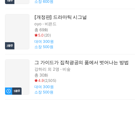
소장
600원
[개정판] 드라마틱 시그널
oyo
비욘드
총 69화
5.0
(
20
)
대여
300원
소장
500원
그 가이드가 집착광공의 품에서 벗어나는 방법
강하리
외 2명
비숲
총 30화
4.9
(
2,505
)
대여
300원
소장
500원
겨