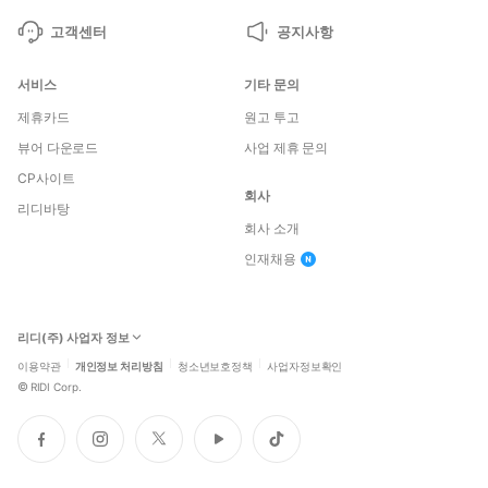
고객센터
공지사항
서비스
기타 문의
제휴카드
원고 투고
뷰어 다운로드
사업 제휴 문의
CP사이트
회사
리디바탕
회사 소개
인재채용
리디(주) 사업자 정보
이용약관
개인정보 처리방침
청소년보호정책
사업자정보확인
©
RIDI Corp.
페
인
트
유
틱
이
스
위
튜
톡