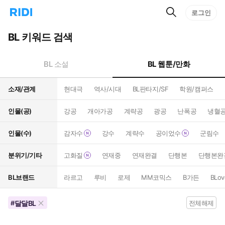
검
리
로그인
인
색
디
스
홈
턴
BL 키워드 검색
으
트
로
검
이
색
BL 웹툰/만화
BL 소설
동
소재/관계
현대극
역사/시대
BL판타지/SF
학원/캠퍼스
인물(공)
강공
개아가공
계략공
광공
난폭공
냉혈
인물(수)
감자수
강수
계략수
공이었수
군림수
분위기/기타
고화질
연재중
연재완결
단행본
단행본완
BL브랜드
라르고
루비
로제
MM코믹스
B가든
BLov
달달BL
#
전체해제