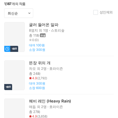
1,187
개의 작품
성인제외
굴러 들어온 알파
8염치
외 1명
스토리숲
총 11화
0
(
0
)
대여
100원
소장
300원
뜬장 위의 개
차모
외 2명
호라이즌
총 24화
4.9
(
2,792
)
대여
300원
소장
600원
헤비 레인 (Heavy Rain)
매듭
외 2명
호라이즌
총 27화
4.9
(
3,658
)