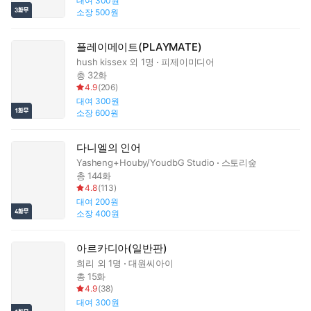
대여
300원
소장
500원
플레이메이트(PLAYMATE)
hush kissex
외 1명
피제이미디어
총 32화
4.9
(
206
)
대여
300원
소장
600원
다니엘의 인어
Yasheng+Houby/YoudbG Studio
스토리숲
총 144화
4.8
(
113
)
대여
200원
소장
400원
아르카디아(일반판)
희리
외 1명
대원씨아이
총 15화
4.9
(
38
)
대여
300원