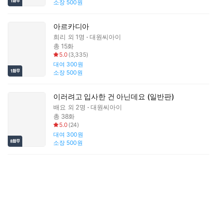
소장
500원
아르카디아
희리
외 1명
대원씨아이
총 15화
5.0
(
3,335
)
대여
300원
소장
500원
이러려고 입사한 건 아닌데요 (일반판)
배요
외 2명
대원씨아이
총 38화
5.0
(
24
)
대여
300원
소장
500원
이