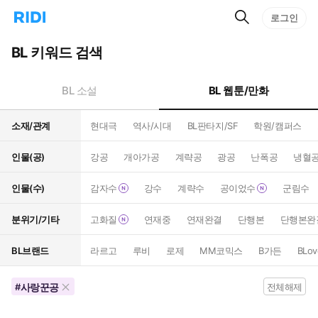
검
리
로그인
인
색
디
스
홈
턴
BL 키워드 검색
으
트
로
검
이
색
BL 웹툰/만화
BL 소설
동
소재/관계
현대극
역사/시대
BL판타지/SF
학원/캠퍼스
인물(공)
강공
개아가공
계략공
광공
난폭공
냉혈
인물(수)
감자수
강수
계략수
공이었수
군림수
분위기/기타
고화질
연재중
연재완결
단행본
단행본완
BL브랜드
라르고
루비
로제
MM코믹스
B가든
BLov
사랑꾼공
#
전체해제