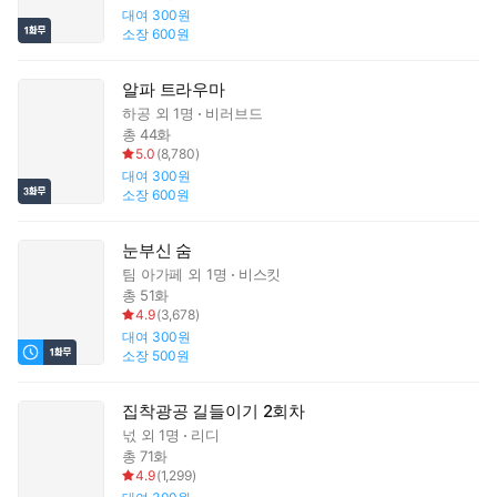
대여
300원
소장
600원
알파 트라우마
하공
외 1명
비러브드
총 44화
5.0
(
8,780
)
대여
300원
소장
600원
눈부신 숨
팀 아가페
외 1명
비스킷
총 51화
4.9
(
3,678
)
대여
300원
소장
500원
집착광공 길들이기 2회차
넋
외 1명
리디
총 71화
4.9
(
1,299
)