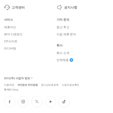
고객센터
공지사항
서비스
기타 문의
제휴카드
원고 투고
뷰어 다운로드
사업 제휴 문의
CP사이트
회사
리디바탕
회사 소개
인재채용
리디(주) 사업자 정보
이용약관
개인정보 처리방침
청소년보호정책
사업자정보확인
©
RIDI Corp.
페
인
트
유
틱
이
스
위
튜
톡