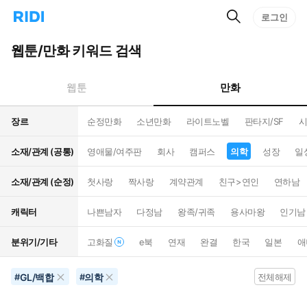
검
리
로그인
인
색
디
스
홈
턴
웹툰/만화 키워드 검색
으
트
로
검
이
색
만화
웹툰
동
장르
순정만화
소년만화
라이트노벨
판타지/SF
시
소재/관계 (공통)
영애물/여주판
회사
캠퍼스
의학
성장
일
소재/관계 (순정)
첫사랑
짝사랑
계약관계
친구>연인
연하남
캐릭터
나쁜남자
다정남
왕족/귀족
용사마왕
인기남
분위기/기타
고화질
e북
연재
완결
한국
일본
애
GL/백합
의학
#
#
전체해제