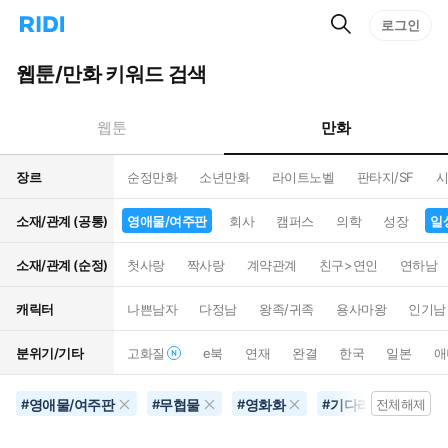
검
리
로그인
인
색
디
스
홈
턴
웹툰/만화 키워드 검색
으
트
로
검
이
색
만화
웹툰
동
장르
순정만화
소년만화
라이트노벨
판타지/SF
시
소재/관계 (공통)
영애물/여주판
회사
캠퍼스
의학
성장
일
소재/관계 (순정)
첫사랑
짝사랑
계약관계
친구>연인
연하남
캐릭터
나쁜남자
다정남
왕족/귀족
용사마왕
인기남
분위기/기타
고화질
e북
연재
완결
한국
일본
애
영애물/여주판
무협물
영화화
기다리면무료
#
#
#
#
전체해제