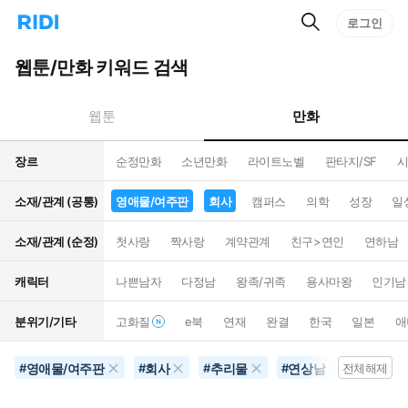
검
리
로그인
인
색
디
스
홈
턴
웹툰/만화 키워드 검색
으
트
로
검
이
색
만화
웹툰
동
장르
순정만화
소년만화
라이트노벨
판타지/SF
시
소재/관계 (공통)
영애물/여주판
회사
캠퍼스
의학
성장
일
소재/관계 (순정)
첫사랑
짝사랑
계약관계
친구>연인
연하남
캐릭터
나쁜남자
다정남
왕족/귀족
용사마왕
인기남
분위기/기타
고화질
e북
연재
완결
한국
일본
애
영애물/여주판
회사
추리물
연상남
타임슬
#
#
#
#
전체해제
#