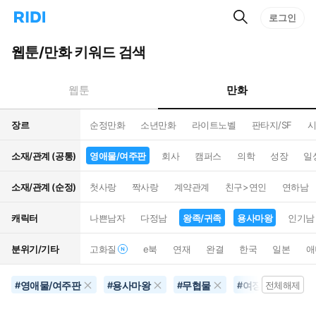
검
리
로그인
인
색
디
스
홈
턴
웹툰/만화 키워드 검색
으
트
로
검
이
색
만화
웹툰
동
장르
순정만화
소년만화
라이트노벨
판타지/SF
시
소재/관계 (공통)
영애물/여주판
회사
캠퍼스
의학
성장
일
소재/관계 (순정)
첫사랑
짝사랑
계약관계
친구>연인
연하남
캐릭터
나쁜남자
다정남
왕족/귀족
용사마왕
인기남
분위기/기타
고화질
e북
연재
완결
한국
일본
애
영애물/여주판
용사마왕
무협물
여장남자
#
#
#
#
전체해제
#