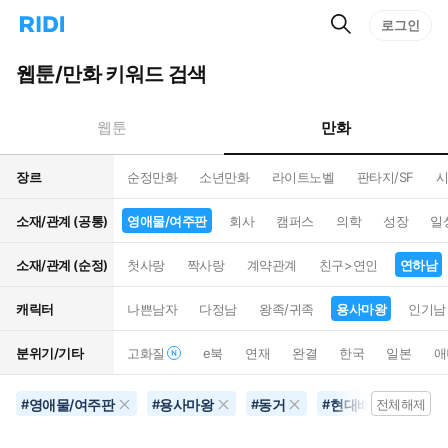
검
리
로그인
인
색
디
스
홈
턴
웹툰/만화 키워드 검색
으
트
로
검
이
색
만화
웹툰
동
장르
순정만화
소년만화
라이트노벨
판타지/SF
시
소재/관계 (공통)
영애물/여주판
회사
캠퍼스
의학
성장
일
소재/관계 (순정)
첫사랑
짝사랑
계약관계
친구>연인
연하남
캐릭터
나쁜남자
다정남
왕족/귀족
용사마왕
인기남
분위기/기타
고화질
e북
연재
완결
한국
일본
애
영애물/여주판
용사마왕
동거
현대배경
연
#
#
#
#
전체해제
#