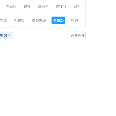
차도남
천재
초능력
츤데레
남장여자
여장남자
지함
잔인함
드라마화
영화화
단편
4컷만화
평점4
전체해제
파이어