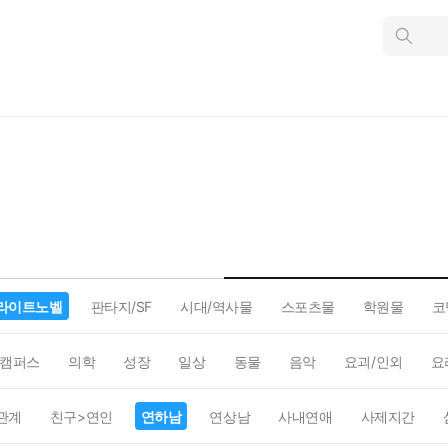
인
스
턴
트
검
색
라이트노벨
판타지/SF
시대/역사물
스포츠물
학원물
코
캠퍼스
의학
성장
일상
동물
음악
요괴/인외
요
관계
친구>연인
연하남
연상남
사내연애
사제지간