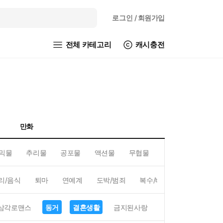
로그인
/ 회원가입
전체 카테고리
캐시충전
만화
믹물
추리물
공포물
액션물
무협물
GL/백합
리/음식
퇴마
연예계
도박/범죄
복수/배신
현대배경
삼각로맨스
동거
결혼생활
금지된사랑
하렘
역하렘