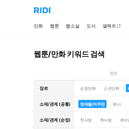
리
디
홈
만화
웹툰
웹소설
도서
셀렉트
으
로
이
동
웹툰/만화 키워드 검색
웹툰
장르
순정만화
소년만화
소재/관계 (공통)
영애물/여주판
회사
소재/관계 (순정)
첫사랑
짝사랑
계약