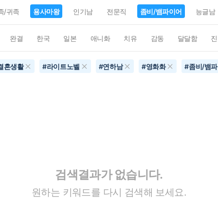
족/귀족
용사마왕
인기남
전문직
좀비/뱀파이어
능글남
완결
한국
일본
애니화
치유
감동
달달함
진
결혼생활
#
라이트노벨
#
연하남
#
영화화
#
좀비/뱀
검색결과가 없습니다.
원하는 키워드를 다시 검색해 보세요.