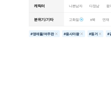
캐릭터
나쁜남자
다정남
왕
분위기/기타
고화질
e북
연재
#
영애물/여주판
#
용사마왕
#
동거
#