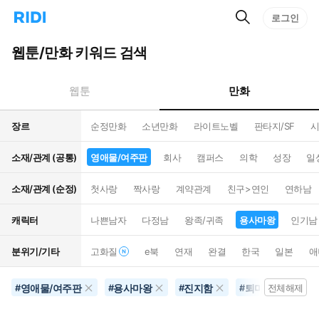
검
리
로그인
인
색
디
스
홈
턴
웹툰/만화 키워드 검색
으
트
로
검
이
색
만화
웹툰
동
장르
순정만화
소년만화
라이트노벨
판타지/SF
시
소재/관계 (공통)
영애물/여주판
회사
캠퍼스
의학
성장
일
소재/관계 (순정)
첫사랑
짝사랑
계약관계
친구>연인
연하남
캐릭터
나쁜남자
다정남
왕족/귀족
용사마왕
인기남
분위기/기타
고화질
e북
연재
완결
한국
일본
애
영애물/여주판
용사마왕
진지함
퇴마
영화
#
#
#
#
전체해제
#