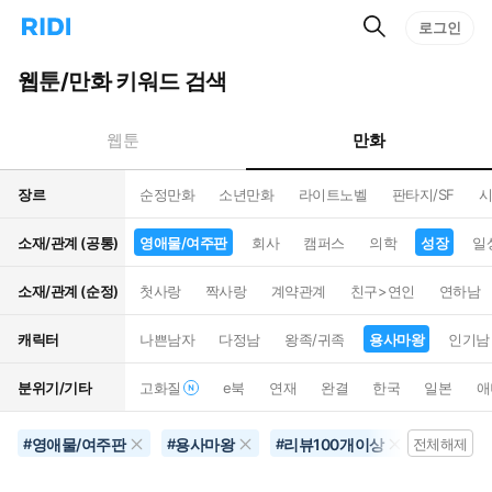
검
리
로그인
인
색
디
스
홈
턴
웹툰/만화 키워드 검색
으
트
로
검
이
색
만화
웹툰
동
장르
순정만화
소년만화
라이트노벨
판타지/SF
시
소재/관계 (공통)
영애물/여주판
회사
캠퍼스
의학
성장
일
소재/관계 (순정)
첫사랑
짝사랑
계약관계
친구>연인
연하남
캐릭터
나쁜남자
다정남
왕족/귀족
용사마왕
인기남
분위기/기타
고화질
e북
연재
완결
한국
일본
애
영애물/여주판
용사마왕
리뷰100개이상
삼각로
#
#
#
전체해제
#