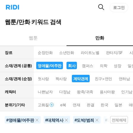
검
리
로그인
인
색
디
스
홈
턴
웹툰/만화 키워드 검색
으
트
로
검
이
색
만화
웹툰
동
장르
순정만화
소년만화
라이트노벨
판타지/SF
시
소재/관계 (공통)
영애물/여주판
회사
캠퍼스
의학
성장
일
소재/관계 (순정)
첫사랑
짝사랑
계약관계
친구>연인
연하남
캐릭터
나쁜남자
다정남
왕족/귀족
용사마왕
인기남
분위기/기타
고화질
e북
연재
완결
한국
일본
애
영애물/여주판
대체역사
도박/범죄
계약관계
#
#
#
#
전체해제