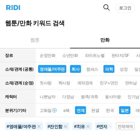
검
리
로그인
인
색
디
스
홈
턴
웹툰/만화 키워드 검색
으
트
로
검
이
색
만화
웹툰
동
장르
순정만화
소년만화
라이트노벨
판타지/SF
시
소재/관계 (공통)
영애물/여주판
회사
캠퍼스
의학
성장
일
소재/관계 (순정)
첫사랑
짝사랑
계약관계
친구>연인
연하남
캐릭터
나쁜남자
다정남
왕족/귀족
용사마왕
인기남
분위기/기타
고화질
e북
연재
완결
한국
일본
애
영애물/여주판
잔인함
치유
연재
회사
#
#
#
#
전체해제
#