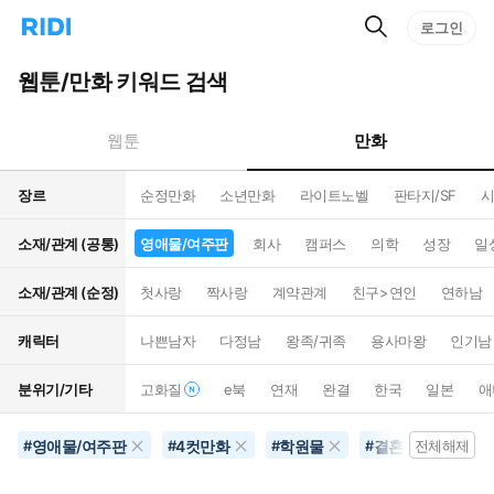
검
리
로그인
인
색
디
스
홈
턴
웹툰/만화 키워드 검색
으
트
로
검
이
색
만화
웹툰
동
장르
순정만화
소년만화
라이트노벨
판타지/SF
시
소재/관계 (공통)
영애물/여주판
회사
캠퍼스
의학
성장
일
소재/관계 (순정)
첫사랑
짝사랑
계약관계
친구>연인
연하남
캐릭터
나쁜남자
다정남
왕족/귀족
용사마왕
인기남
분위기/기타
고화질
e북
연재
완결
한국
일본
애
영애물/여주판
4컷만화
학원물
결혼생활
#
#
#
#
전체해제