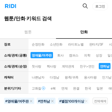
검
리
로그인
인
색
디
스
홈
턴
웹툰/만화 키워드 검색
으
트
로
검
이
색
만화
웹툰
동
장르
순정만화
소년만화
라이트노벨
판타지/SF
시
소재/관계 (공통)
영애물/여주판
회사
캠퍼스
의학
성장
일
소재/관계 (순정)
첫사랑
짝사랑
계약관계
친구>연인
연하남
캐릭터
나쁜남자
다정남
왕족/귀족
용사마왕
인기남
분위기/기타
고화질
e북
연재
완결
한국
일본
애
영애물/여주판
연하남
별점100개이상
#
#
#
전체해제