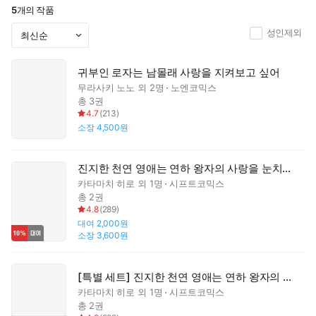
5
개의 작품
성인제외
귀부인 로자는 남몰래 사랑을 지켜보고 싶어
무라사키 노노
외 2명
노엔코믹스
총 3권
4.7
(
213
)
소장
4,500원
진지한 천연 영애는 연하 왕자의 사랑을 눈치채지 못해
카타마치 히로
외 1명
시프트코믹스
총 2권
4.8
(
289
)
대여
2,000원
소장
3,600원
[특별 세트] 진지한 천연 영애는 연하 왕자의 사랑을 눈치채지 못해 (총 2권)
카타마치 히로
외 1명
시프트코믹스
총 2권