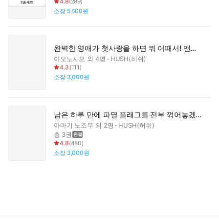
4.8
(
289
)
2
권
세트
소장
5,600원
완벽한 영애가 첫사랑을 하면 뭐 어때서! 앤솔러지 코믹
아오노시모
외 4명
HUSH(허쉬)
4.3
(
111
)
소장
3,000원
남은 하루 만에 파멸 플래그를 전부 꺾어놓겠습니다
아마기 노조무
외 2명
HUSH(허쉬)
총 3권
4.8
(
480
)
소장
3,000원