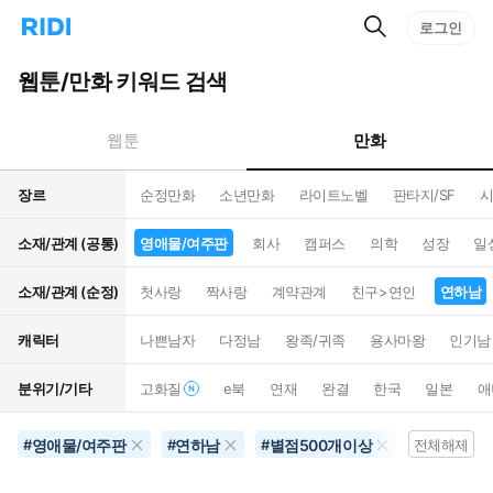
검
리
로그인
인
색
디
스
홈
턴
웹툰/만화 키워드 검색
으
트
로
검
이
색
만화
웹툰
동
장르
순정만화
소년만화
라이트노벨
판타지/SF
시
소재/관계 (공통)
영애물/여주판
회사
캠퍼스
의학
성장
일
소재/관계 (순정)
첫사랑
짝사랑
계약관계
친구>연인
연하남
캐릭터
나쁜남자
다정남
왕족/귀족
용사마왕
인기남
분위기/기타
고화질
e북
연재
완결
한국
일본
애
영애물/여주판
연하남
별점500개이상
학원물
#
#
#
#
전체해제