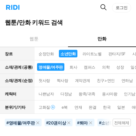
검
리
로그인
인
색
디
스
홈
턴
웹툰/만화 키워드 검색
으
트
로
검
이
색
만화
웹툰
동
장르
순정만화
소년만화
라이트노벨
판타지/SF
시
소재/관계 (공통)
영애물/여주판
회사
캠퍼스
의학
성장
일
소재/관계 (순정)
첫사랑
짝사랑
계약관계
친구>연인
연하남
캐릭터
나쁜남자
다정남
왕족/귀족
용사마왕
인기남
분위기/기타
고화질
e북
연재
완결
한국
일본
애
영애물/여주판
20권이상
퇴마
소년만화
#
#
#
#
전체해제