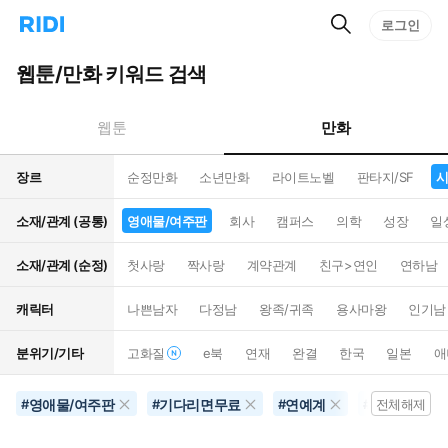
검
리
로그인
인
색
디
스
홈
턴
웹툰/만화 키워드 검색
으
트
로
검
이
색
만화
웹툰
동
장르
순정만화
소년만화
라이트노벨
판타지/SF
시
소재/관계 (공통)
영애물/여주판
회사
캠퍼스
의학
성장
일
소재/관계 (순정)
첫사랑
짝사랑
계약관계
친구>연인
연하남
캐릭터
나쁜남자
다정남
왕족/귀족
용사마왕
인기남
분위기/기타
고화질
e북
연재
완결
한국
일본
애
영애물/여주판
기다리면무료
연예계
시대/역사물
#
#
#
#
전체해제