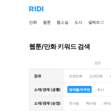
리
디
홈
만화
웹툰
웹소설
도서
셀렉트
으
로
이
동
웹툰/만화 키워드 검색
웹툰
장르
순정만화
소년만화
소재/관계 (공통)
영애물/여주판
회사
소재/관계 (순정)
첫사랑
짝사랑
계약