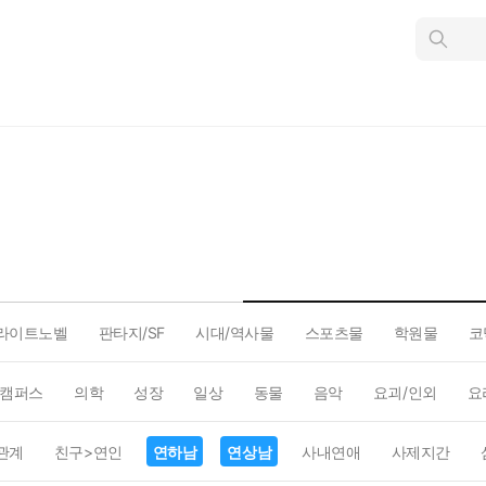
인
스
턴
트
검
색
라이트노벨
판타지/SF
시대/역사물
스포츠물
학원물
코
캠퍼스
의학
성장
일상
동물
음악
요괴/인외
요
관계
친구>연인
연하남
연상남
사내연애
사제지간