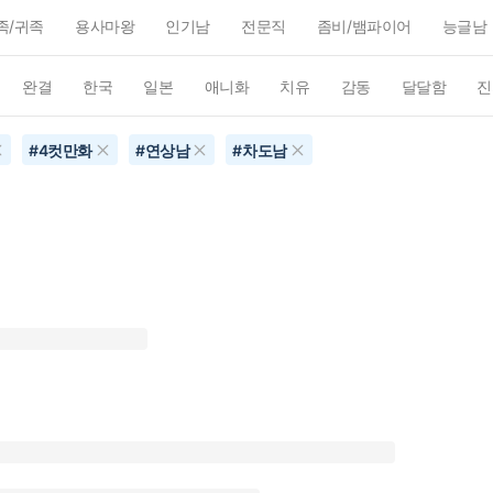
족/귀족
용사마왕
인기남
전문직
좀비/뱀파이어
능글남
완결
한국
일본
애니화
치유
감동
달달함
진
#
4컷만화
#
연상남
#
차도남