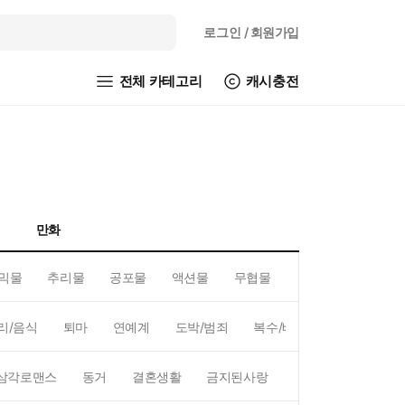
로그인
/ 회원가입
전체 카테고리
캐시충전
만화
믹물
추리물
공포물
액션물
무협물
GL/백합
리/음식
퇴마
연예계
도박/범죄
복수/배신
현대배경
삼각로맨스
동거
결혼생활
금지된사랑
하렘
역하렘