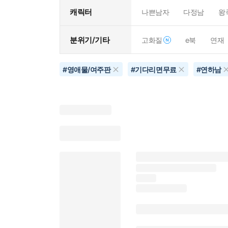
캐릭터
나쁜남자
다정남
왕
분위기/기타
고화질
e북
연재
#
영애물/여주판
#
기다리면무료
#
연하남