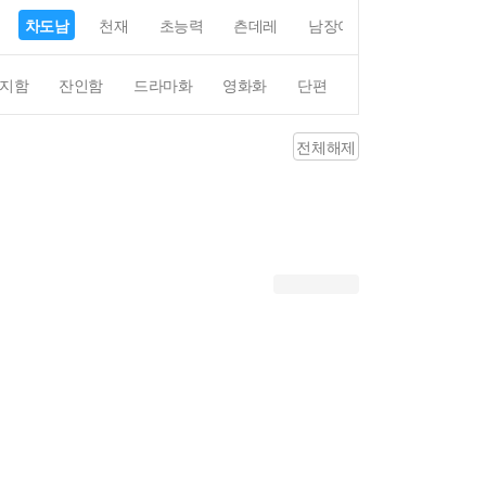
차도남
천재
초능력
츤데레
남장여자
여장남자
지함
잔인함
드라마화
영화화
단편
4컷만화
평점4
전체해제