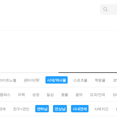
인
스
턴
트
검
색
라이트노벨
판타지/SF
시대/역사물
스포츠물
학원물
코
캠퍼스
의학
성장
일상
동물
음악
요괴/인외
요
관계
친구>연인
연하남
연상남
사내연애
사제지간