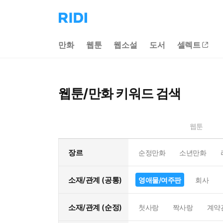
리
디
홈
만화
웹툰
웹소설
도서
셀렉트
으
로
이
동
웹툰/만화 키워드 검색
웹툰
장르
순정만화
소년만화
소재/관계 (공통)
영애물/여주판
회사
소재/관계 (순정)
첫사랑
짝사랑
계약