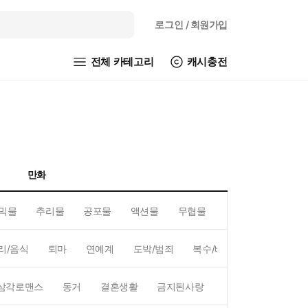
로그인
/ 회원가입
전체 카테고리
캐시충전
만화
믹물
추리물
공포물
액션물
무협물
GL/백합
리/음식
퇴마
연예계
도박/범죄
복수/배신
현대배경
삼각로맨스
동거
결혼생활
금지된사랑
하렘
역하렘