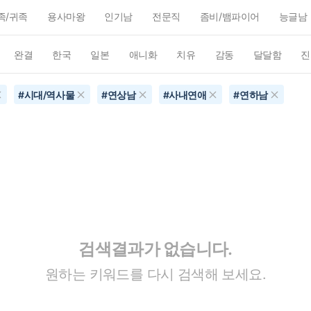
족/귀족
용사마왕
인기남
전문직
좀비/뱀파이어
능글남
완결
한국
일본
애니화
치유
감동
달달함
진
#
시대/역사물
#
연상남
#
사내연애
#
연하남
검색결과가 없습니다.
원하는 키워드를 다시 검색해 보세요.