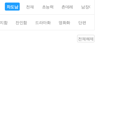
차도남
천재
초능력
츤데레
남장여자
여장남자
지함
잔인함
드라마화
영화화
단편
4컷만화
평점4
전체해제