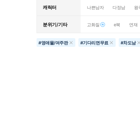
캐릭터
나쁜남자
다정남
왕
분위기/기타
고화질
e북
연재
#
영애물/여주판
#
기다리면무료
#
차도남