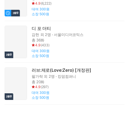
4.9
(
6,222
)
대여
300원
소장
500원
디 포 더티
감헌
외 2명
서울미디어코믹스
총 36화
4.9
(
433
)
대여
300원
소장
500원
러브:제로(Love:Zero) [개정판]
팔가락
외 2명
킹덤컴퍼니
총 20화
4.9
(
297
)
대여
300원
소장
500원
러