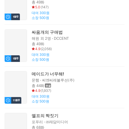
총 49화
5.0
(
147
)
대여
300원
소장
500원
싸움개의 구애법
해원
외 2명
DCCENT
총 49화
4.9
(
2,056
)
대여
300원
소장
500원
메이드가 너무해!
문햄
씨엔씨레볼루션(주)
총 44화
4.9
(
1,937
)
대여
300원
소장
500원
엘프의 짝짓기
포푸리
㈜재담미디어
총 68화