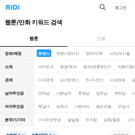
검
리
로그인
인
색
디
스
홈
턴
웹툰/만화 키워드 검색
으
트
로
검
이
색
웹툰
만화
동
장르/배경
로맨스
로맨스판타지
판타지/SF
시대/역사물
소재
더티토크
환생/회귀
빙의/영혼체인지
차원이동
관계
다각관계
삼각로맨스
친구>연인
사내연애
남자주인공
연하남
나쁜남자
후회남
집착남
계략남
여자주인공
햇살녀
능력녀
나쁜여자
팜므파탈
무심녀
분위기/기타
기다리면무료
달달함
진지함
감동/힐링
고수