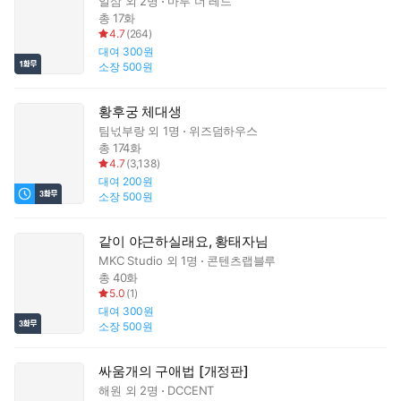
일삼
외 2명
마루 더 레드
총 17화
4.7
(
264
)
대여
300원
소장
500원
황후궁 체대생
팀넋부랑
외 1명
위즈덤하우스
총 174화
4.7
(
3,138
)
대여
200원
소장
500원
같이 야근하실래요, 황태자님
MKC Studio
외 1명
콘텐츠랩블루
총 40화
5.0
(
1
)
대여
300원
소장
500원
싸움개의 구애법 [개정판]
해원
외 2명
DCCENT