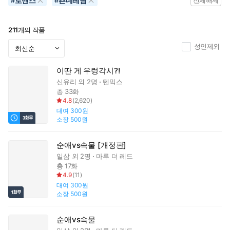
로맨스
츤데레남
#
#
전체해제
211
개의 작품
성인제외
이딴 게 우렁각시?!
신유리
외 2명
텐믹스
총 33화
4.8
(
2,620
)
대여
300원
소장
500원
순애vs속물 [개정판]
일삼
외 2명
마루 더 레드
총 17화
4.9
(
11
)
대여
300원
소장
500원
순애vs속물