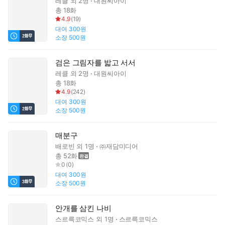
레클
외 2명
대원씨아이
총 18화
4.9
(
19
)
대여
300원
소장
500원
검은 그림자를 밟고 서서
레클
외 2명
대원씨아이
총 18화
4.9
(
242
)
대여
300원
소장
500원
매분구
배로빈
외 1명
㈜재담미디어
총 52화
0
(
0
)
대여
300원
소장
500원
안개를 삼킨 나비
스르륵코믹스
외 1명
스르륵코믹스