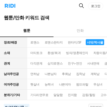
검
리
로그인
인
색
디
스
홈
턴
웹툰/만화 키워드 검색
으
트
로
검
이
색
웹툰
만화
동
장르/배경
로맨스
로맨스판타지
판타지/SF
시대/역사물
소재
더티토크
환생/회귀
빙의/영혼체인지
차원이동
관계
다각관계
삼각로맨스
친구>연인
사내연애
남자주인공
연하남
나쁜남자
후회남
집착남
계략남
여자주인공
햇살녀
능력녀
나쁜여자
팜므파탈
무심녀
분위기/기타
기다리면무료
달달함
진지함
감동/힐링
고수