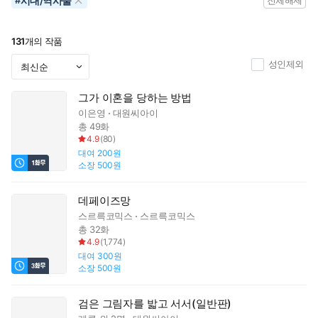
시대/역사물
#
전체해제
131
개의 작품
성인제외
그가 이혼을 당하는 방법
이은영
대원씨아이
총 49화
4.9
(
80
)
대여
200원
소장
500원
데페이즈망
스르륵코믹스
스르륵코믹스
총 32화
4.9
(
1,774
)
대여
300원
소장
500원
검은 그림자를 밟고 서서(일반판)