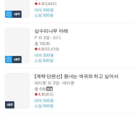
4.9
(
2,840
)
대여
300원
소장
500원
상수리나무 아래
P
외 3명
리디
총 162화
4.9
(
53,439
)
대여
300원
소장
500원
[계략 단편선] 원녀는 색귀와 하고 싶어서
메타툰
외 3명
메타툰
총 6화
4.9
(
203
)
대여
300원
소장
500원
연