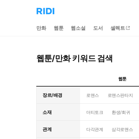
리
디
홈
만화
웹툰
웹소설
도서
셀렉트
으
로
이
동
웹툰/만화 키워드 검색
웹툰
장르/배경
로맨스
로맨스판타지
소재
더티토크
환생/회귀
관계
다각관계
삼각로맨스