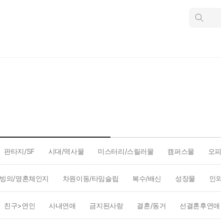
인
스
턴
트
검
색
판타지/SF
시대/역사물
미스터리/스릴러물
캠퍼스물
오
빙의/영혼체인지
차원이동/타임슬립
복수/배신
성장물
인
친구>연인
사내연애
금지된사랑
결혼/동거
선결혼후연애