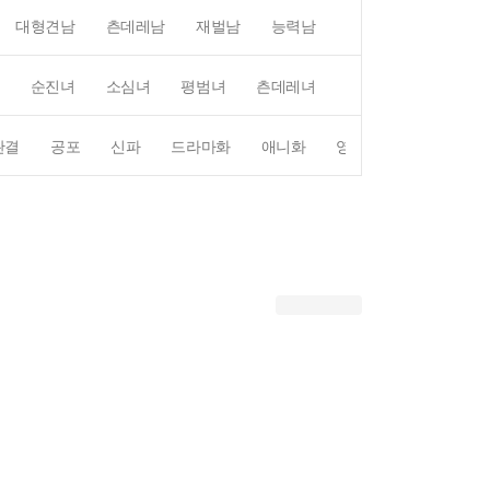
대형견남
츤데레남
재벌남
능력남
평범남
무심남
순진녀
소심녀
평범녀
츤데레녀
직진녀
상처녀
완결
공포
신파
드라마화
애니화
영화화