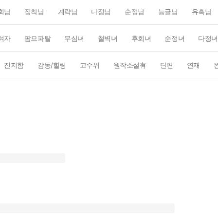
회남
집착남
계략남
다정남
순정남
능글남
유혹남
여자
팜므파탈
무심녀
철벽녀
후회녀
순정녀
다정녀
진지함
감동/힐링
고수위
원작소설有
단편
연재