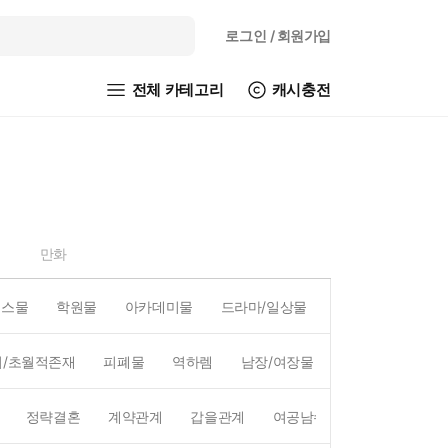
로그인
/ 회원가입
전체 카테고리
캐시충전
만화
피스물
학원물
아카데미물
드라마/일상물
코믹물
액션/
외/초월적존재
피폐물
역하렘
남장/여장물
연예계
왕족/
정략결혼
계약관계
갑을관계
여공남수
짝사랑
첫