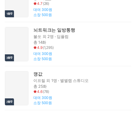
4.7
(
26
)
대여
300원
소장
500원
뇌트워크는 일방통행
불쏘
외 2명
딥플럼
총 14화
4.9
(
1,295
)
대여
300원
소장
500원
깽값
이프릴
외 1명
별별랩 스튜디오
총 25화
4.6
(
78
)
대여
300원
소장
500원
층