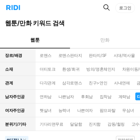
검
리
로그인
인
색
디
스
홈
턴
웹툰/만화 키워드 검색
으
트
로
검
이
색
웹툰
만화
동
장르/배경
로맨스
로맨스판타지
판타지/SF
시대/역사물
소재
더티토크
환생/회귀
빙의/영혼체인지
차원이동
관계
다각관계
삼각로맨스
친구>연인
사내연애
남자주인공
연하남
나쁜남자
후회남
집착남
계략남
여자주인공
햇살녀
능력녀
나쁜여자
팜므파탈
무심녀
분위기/기타
기다리면무료
달달함
진지함
감동/힐링
고수