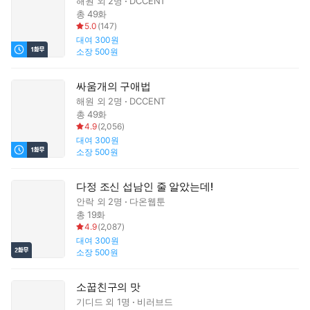
해원
외 2명
DCCENT
총 49화
5.0
(
147
)
대여
300원
소장
500원
싸움개의 구애법
해원
외 2명
DCCENT
총 49화
4.9
(
2,056
)
대여
300원
소장
500원
다정 조신 섭남인 줄 알았는데!
안락
외 2명
다온웹툰
총 19화
4.9
(
2,087
)
대여
300원
소장
500원
소꿉친구의 맛
기디드
외 1명
비러브드