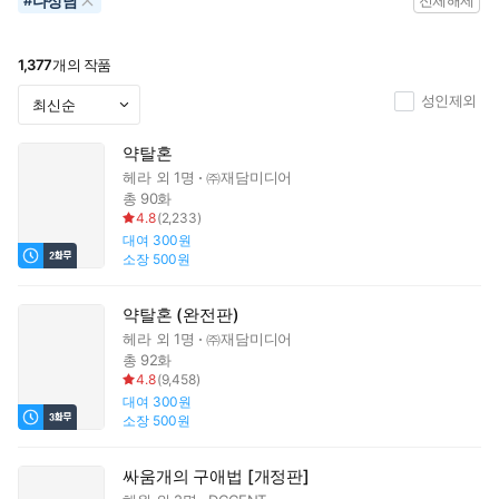
다정남
#
전체해제
1,377
개의 작품
성인제외
약탈혼
헤라
외 1명
㈜재담미디어
총 90화
4.8
(
2,233
)
대여
300원
소장
500원
약탈혼 (완전판)
헤라
외 1명
㈜재담미디어
총 92화
4.8
(
9,458
)
대여
300원
소장
500원
싸움개의 구애법 [개정판]