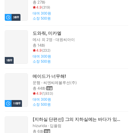
총 27화
4.9
(
319
)
대여
300원
소장
500원
도와줘, 미카엘
메샤
외 2명
대원씨아이
총 14화
4.9
(
232
)
대여
300원
소장
500원
메이드가 너무해!
문햄
씨엔씨레볼루션(주)
총 44화
4.9
(
1,933
)
대여
300원
소장
500원
[지하실 단편선] 그의 지하실에는 바다가 있었다
hizurida
딥플럼
총 6화