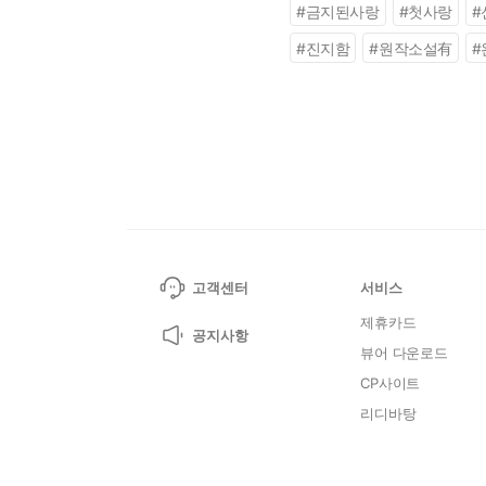
#
금지된사랑
#
첫사랑
#
#
진지함
#
원작소설有
#
고객센터
서비스
제휴카드
공지사항
뷰어 다운로드
CP사이트
리디바탕