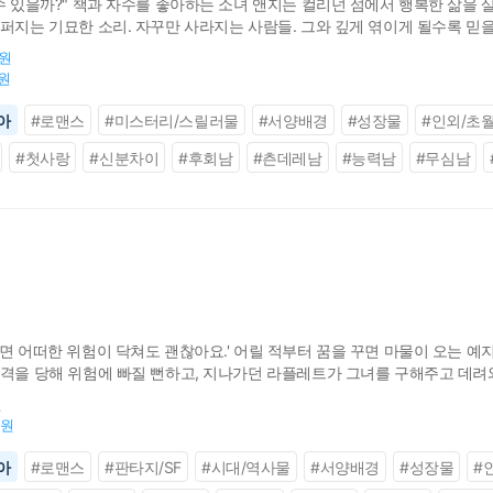
수 있을까?" 책과 자수를 좋아하는 소녀 앤지는 컬리넌 섬에서 행복한 삶을 
퍼지는 기묘한 소리. 자꾸만 사라지는 사람들. 그와 깊게 엮이게 될수록 믿을
0원
0원
아
#
로맨스
#
미스터리/스릴러물
#
서양배경
#
성장물
#
인외/초
#
첫사랑
#
신분차이
#
후회남
#
츤데레남
#
능력남
#
무심남
면 어떠한 위험이 닥쳐도 괜찮아요.' 어릴 적부터 꿈을 꾸면 마물이 오는 예
공격을 당해 위험에 빠질 뻔하고, 지나가던 라플레트가 그녀를 구해주고 데려
인님을 위해서 살기로 결심한다. 우리엘의 주인님이자 세상이 된 라플레트 
원
0원
아
#
로맨스
#
판타지/SF
#
시대/역사물
#
서양배경
#
성장물
#