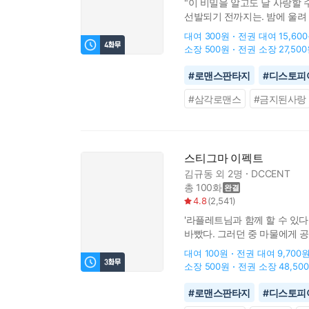
"이 비밀을 알고도 날 사랑할 
선발되기 전까지는. 밤에 울려 
밝혀지는데...
대여
300원
전권 대여
15,60
소장
500원
전권 소장
27,50
#
로맨스판타지
#
디스토피
#
삼각로맨스
#
금지된사랑
스티그마 이펙트
김규동
외 2명
DCCENT
총 100화
4.8
(
2,541
)
'라플레트님과 함께 할 수 있다
바빴다. 그러던 중 마물에게 
우리엘은 앞으로 모든 것을 주
대여
100원
전권 대여
9,700
소장
500원
전권 소장
48,50
#
로맨스판타지
#
디스토피