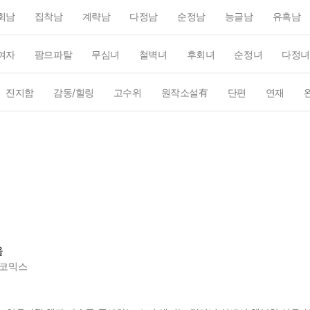
회남
집착남
계략남
다정남
순정남
능글남
유혹남
여자
팜므파탈
무심녀
철벽녀
후회녀
순정녀
다정녀
진지함
감동/힐링
고수위
원작소설有
단편
연재
을
코믹스