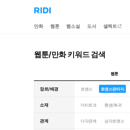
리
디
홈
만화
웹툰
웹소설
도서
셀렉트
으
로
이
동
웹툰/만화 키워드 검색
웹툰
장르/배경
로맨스
로맨스판타지
소재
더티토크
환생/회귀
관계
다각관계
삼각로맨스