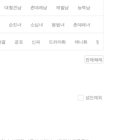
대형견남
츤데레남
재벌남
능력남
평범남
무심남
순진녀
소심녀
평범녀
츤데레녀
직진녀
상처녀
완결
공포
신파
드라마화
애니화
영화화
전체해제
성인제외