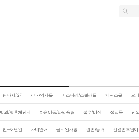
인
스
턴
트
검
색
판타지/SF
시대/역사물
미스터리/스릴러물
캠퍼스물
오
빙의/영혼체인지
차원이동/타임슬립
복수/배신
성장물
인
친구>연인
사내연애
금지된사랑
결혼/동거
선결혼후연애