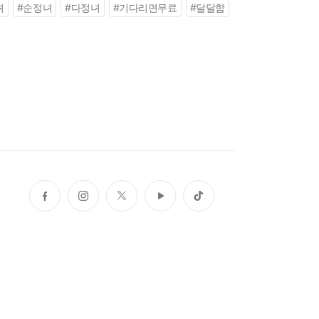
녀
#
순정녀
#
다정녀
#
기다리면무료
#
달달함
페
인
트
유
틱
이
스
위
튜
톡
스
타
터
브
북
그
램