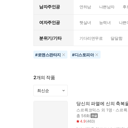
남자주인공
연하남
나쁜남자
후
여자주인공
햇살녀
능력녀
나쁜
분위기/기타
기다리면무료
달달함
#
로맨스판타지
#
디스토피아
2
개의 작품
당신의 파멸에 신의 축복
스르륵코믹스
외 1명
스르륵
총 56화
4.9
(
463
)