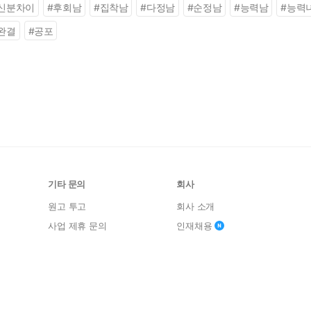
신분차이
#
후회남
#
집착남
#
다정남
#
순정남
#
능력남
#
능력
완결
#
공포
기타 문의
회사
원고 투고
회사 소개
사업 제휴 문의
인재채용