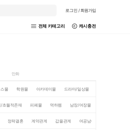
로그인
/ 회원가입
전체 카테고리
캐시충전
만화
피스물
학원물
아카데미물
드라마/일상물
코믹물
액션/
외/초월적존재
피폐물
역하렘
남장/여장물
연예계
왕족/
정략결혼
계약관계
갑을관계
여공남수
짝사랑
첫