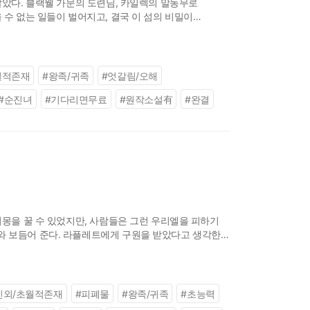
살았다. 블랙웰 가문의 도련님, 카일렉의 말동무로
 수 없는 일들이 벌어지고, 결국 이 섬의 비밀이
월적존재
#
왕족/귀족
#
엇갈림/오해
#
순진녀
#
기다리면무료
#
원작소설有
#
완결
지몽을 꿀 수 있었지만, 사람들은 그런 우리엘을 피하기
와 보듬어 준다. 라플레트에게 구원을 받았다고 생각한
모그리스. 하지만 라플레트는 우
인외/초월적존재
#
피폐물
#
왕족/귀족
#
초능력