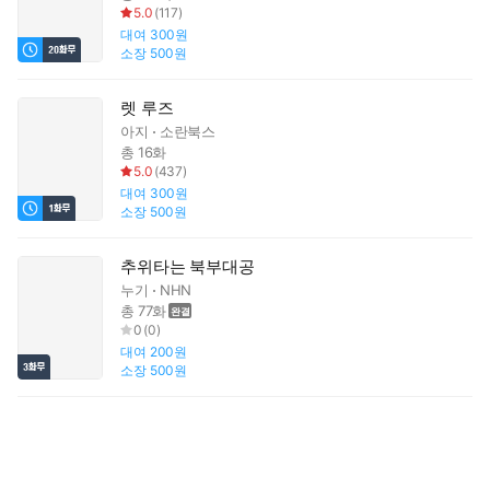
5.0
(
117
)
대여
300원
소장
500원
렛 루즈
아지
소란북스
총 16화
5.0
(
437
)
대여
300원
소장
500원
추위타는 북부대공
누기
NHN
총 77화
0
(
0
)
대여
200원
소장
500원
영