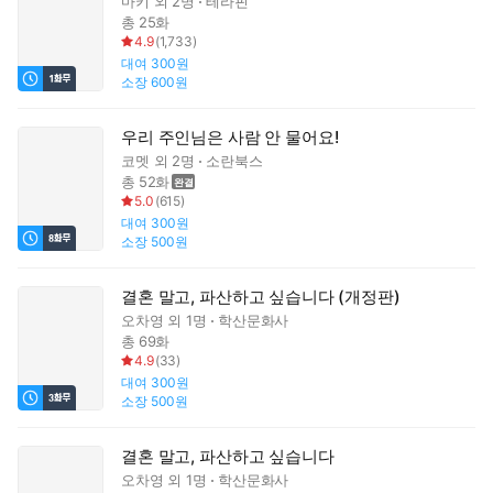
마키
외 2명
테라핀
총 25화
4.9
(
1,733
)
대여
300원
소장
600원
우리 주인님은 사람 안 물어요!
코멧
외 2명
소란북스
총 52화
5.0
(
615
)
대여
300원
소장
500원
결혼 말고, 파산하고 싶습니다 (개정판)
오차영
외 1명
학산문화사
총 69화
4.9
(
33
)
대여
300원
소장
500원
결혼 말고, 파산하고 싶습니다
오차영
외 1명
학산문화사