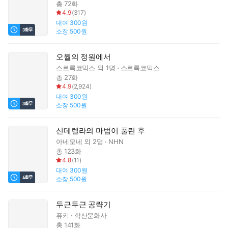
총 72화
4.9
(
317
)
대여
300원
소장
500원
오월의 정원에서
스르륵코믹스
외 1명
스르륵코믹스
총 27화
4.9
(
2,924
)
대여
300원
소장
500원
신데렐라의 마법이 풀린 후
아네모네
외 2명
NHN
총 123화
4.8
(
11
)
대여
300원
소장
500원
두근두근 공략기
퓨키
학산문화사
총 141화