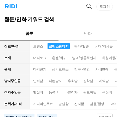
검
리
로그인
인
색
디
스
홈
턴
웹툰/만화 키워드 검색
으
트
로
검
이
색
웹툰
만화
동
장르/배경
로맨스
로맨스판타지
판타지/SF
시대/역사물
소재
더티토크
환생/회귀
빙의/영혼체인지
차원이동
관계
다각관계
삼각로맨스
친구>연인
사내연애
남자주인공
연하남
나쁜남자
후회남
집착남
계략남
여자주인공
햇살녀
능력녀
나쁜여자
팜므파탈
무심녀
분위기/기타
기다리면무료
달달함
진지함
감동/힐링
고수