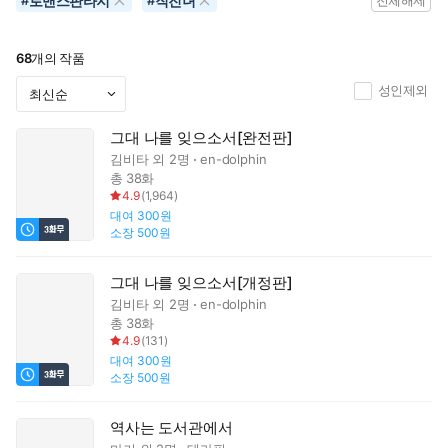
로맨스판타지
직진녀
#
#
전체해제
68
개의 작품
성인제외
그대 나를 잊으소서[완전판]
김비타
외 2명
en-dolphin
총 38화
4.9
(
1,964
)
대여
300원
소장
500원
그대 나를 잊으소서[개정판]
김비타
외 2명
en-dolphin
총 38화
4.9
(
131
)
대여
300원
소장
500원
역사는 도서관에서