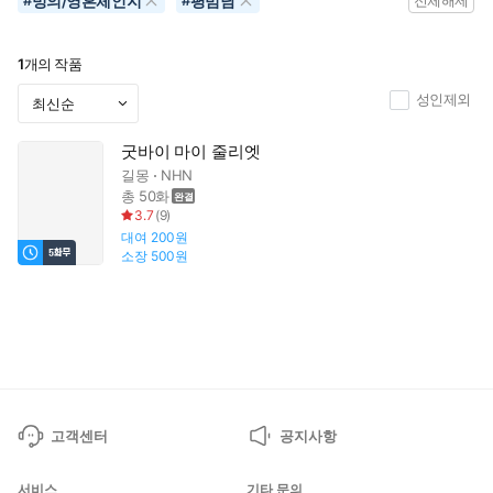
빙의/영혼체인지
평범남
#
#
전체해제
1
개의 작품
성인제외
굿바이 마이 줄리엣
길몽
NHN
총 50화
3.7
(
9
)
대여
200원
소장
500원
고객센터
공지사항
서비스
기타 문의