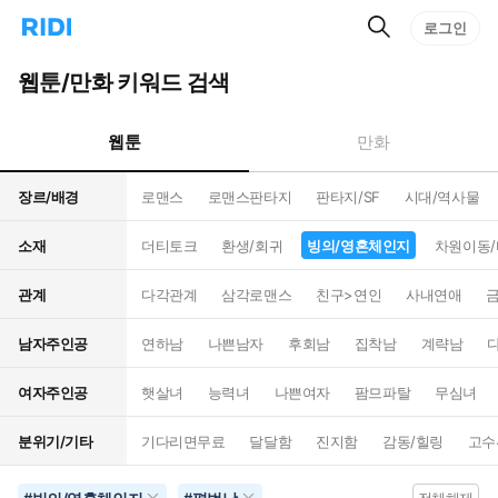
검
리
로그인
인
색
디
스
홈
턴
웹툰/만화 키워드 검색
으
트
로
검
이
색
웹툰
만화
동
장르/배경
로맨스
로맨스판타지
판타지/SF
시대/역사물
소재
더티토크
환생/회귀
빙의/영혼체인지
차원이동
관계
다각관계
삼각로맨스
친구>연인
사내연애
남자주인공
연하남
나쁜남자
후회남
집착남
계략남
여자주인공
햇살녀
능력녀
나쁜여자
팜므파탈
무심녀
분위기/기타
기다리면무료
달달함
진지함
감동/힐링
고수