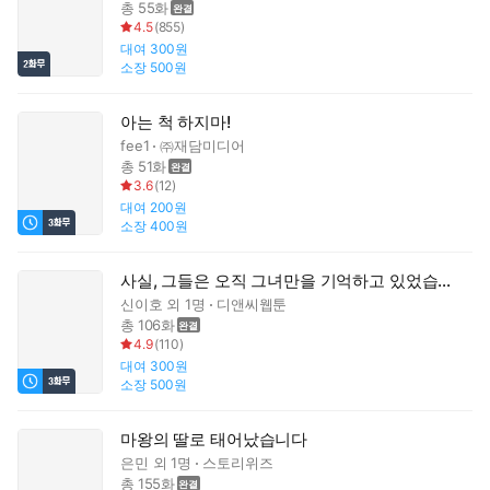
총 55화
4.5
(
855
)
대여
300원
소장
500원
아는 척 하지마!
fee1
㈜재담미디어
총 51화
3.6
(
12
)
대여
200원
소장
400원
사실, 그들은 오직 그녀만을 기억하고 있었습니다
신이호
외 1명
디앤씨웹툰
총 106화
4.9
(
110
)
대여
300원
소장
500원
마왕의 딸로 태어났습니다
은민
외 1명
스토리위즈
총 155화