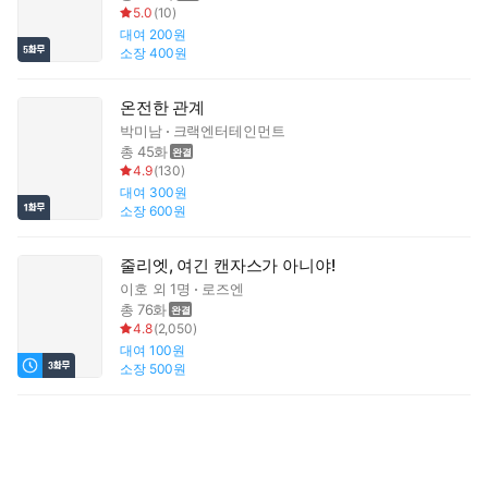
5.0
(
10
)
대여
200원
소장
400원
온전한 관계
박미남
크랙엔터테인먼트
총 45화
4.9
(
130
)
대여
300원
소장
600원
줄리엣, 여긴 캔자스가 아니야!
이호
외 1명
로즈엔
총 76화
4.8
(
2,050
)
대여
100원
소장
500원
버