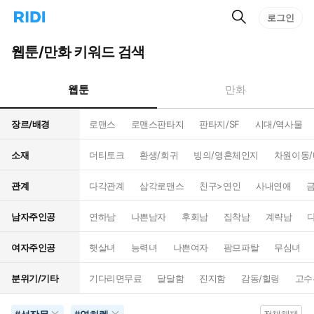
검
리
로그인
인
색
디
스
홈
턴
웹툰/만화 키워드 검색
으
트
로
검
이
색
웹툰
만화
동
장르/배경
로맨스
로맨스판타지
판타지/SF
시대/역사물
소재
더티토크
환생/회귀
빙의/영혼체인지
차원이동
관계
다각관계
삼각로맨스
친구>연인
사내연애
남자주인공
연하남
나쁜남자
후회남
집착남
계략남
여자주인공
햇살녀
능력녀
나쁜여자
팜므파탈
무심녀
분위기/기타
기다리면무료
달달함
진지함
감동/힐링
고수