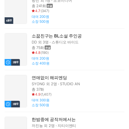
핑민
외 1명
초코미디어
총 241화
4.7
(
347
)
대여
200원
소장
500원
소꿉친구는 BL소설 주인공
DD
외 3명
스튜디오 바이드
총 75화
4.8
(
190
)
대여
200원
소장
400원
연애없이 해피엔딩
SYONG
외 2명
STUDIO AN
총 37화
4.9
(
1,407
)
대여
300원
소장
500원
한밤중에 공작저에서는
까진뇽
외 2명
지티이엔티