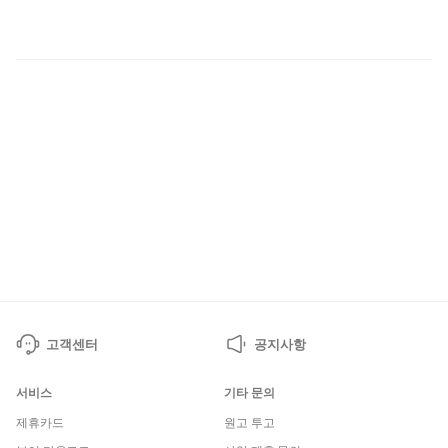
황
고객센터
공지사항
서비스
기타 문의
제휴카드
원고 투고