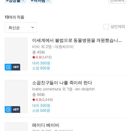
성장물
역하렘
#
#
전체해제
13
개의 작품
성인제외
이세계에서 불법으로 동물병원을 개원했습니다
비비
외 2명
대원씨아이
총 45화
4.9
(
1,415
)
대여
300원
소장
500원
소꿉친구들이 나를 죽이려 한다
inaho yonemura
외 1명
en-dolphin
총 96화
4.9
(
2,449
)
대여
300원
소장
500원
레이디 베이비