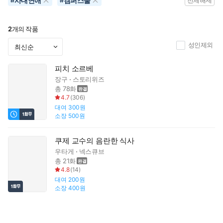
사내연애
캠퍼스물
#
#
전체해제
2
개의 작품
성인제외
피치 소르베
장구
스토리위즈
총 78화
4.7
(
306
)
대여
300원
소장
500원
쿠제 교수의 음란한 식사
우타게
넥스큐브
총 21화
4.8
(
14
)
대여
200원
소장
400원