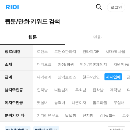
검
리
로그인
인
색
디
스
홈
턴
웹툰/만화 키워드 검색
으
트
로
검
이
색
웹툰
만화
동
장르/배경
로맨스
로맨스판타지
판타지/SF
시대/역사물
소재
더티토크
환생/회귀
빙의/영혼체인지
차원이동
관계
다각관계
삼각로맨스
친구>연인
사내연애
남자주인공
연하남
나쁜남자
후회남
집착남
계략남
여자주인공
햇살녀
능력녀
나쁜여자
팜므파탈
무심녀
분위기/기타
기다리면무료
달달함
진지함
감동/힐링
고수