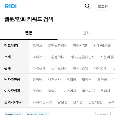
검
리
로그인
인
색
디
스
홈
턴
웹툰/만화 키워드 검색
으
트
로
검
이
색
웹툰
만화
동
장르/배경
로맨스
로맨스판타지
판타지/SF
시대/역사물
소재
더티토크
환생/회귀
빙의/영혼체인지
차원이동
관계
다각관계
삼각로맨스
친구>연인
사내연애
남자주인공
연하남
나쁜남자
후회남
집착남
계략남
여자주인공
햇살녀
능력녀
나쁜여자
팜므파탈
무심녀
분위기/기타
기다리면무료
달달함
진지함
감동/힐링
고수