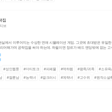
략집
티브
실에서 이루어지는 수상한 연애 시뮬레이션 게임. 그곳에 초대받은 유일한 
클리어해가며 공략집을 써야 하는데. 하필이면 장르가 배드 엔딩밖에 없는 고
든 엔딩을 클리어하고, 공략집까지 완성할 수 있을까?
원
원
#
성인웹툰
#
더티토크
#
피폐물
#
역하렘
#
왕족/귀족
#
소유욕
남
#
절륜남
#
능력녀
#
걸크러시
#
계략녀
#
고수위
#
원작소설