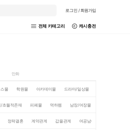
로그인
/ 회원가입
전체 카테고리
캐시충전
만화
피스물
학원물
아카데미물
드라마/일상물
코믹물
액션/
외/초월적존재
피폐물
역하렘
남장/여장물
연예계
왕족/
정략결혼
계약관계
갑을관계
여공남수
짝사랑
첫