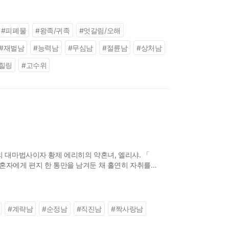
#
피폐물
#
왕족/귀족
#
엇갈림/오해
#
재벌남
#
능력남
#
무심남
#
절륜남
#
상처남
/힐링
#
고수위
의 대마법사이자 황제 에리히의 약혼녀, 엘리샤. 「
제 약혼자에게 편지 한 통만을 남겨둔 채 홀연히 자취를
데……. “제국 내에
#
계략남
#
순정남
#
직진남
#
짝사랑남