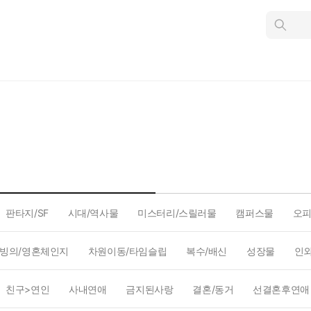
인
스
턴
트
검
색
판타지/SF
시대/역사물
미스터리/스릴러물
캠퍼스물
오
빙의/영혼체인지
차원이동/타임슬립
복수/배신
성장물
인
친구>연인
사내연애
금지된사랑
결혼/동거
선결혼후연애