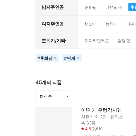
남자주인공
연하남
나쁜남자
후
여자주인공
햇살녀
능력녀
나쁜
분위기/기타
기다리면무료
달달함
#
후회남
#
연재
45
개의 작품
이딴 게 우렁각시?!
신유리
외 2명
텐믹스
총 33화
4.8
(
2,619
)