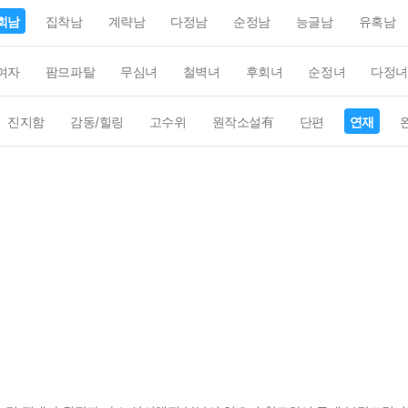
회남
집착남
계략남
다정남
순정남
능글남
유혹남
여자
팜므파탈
무심녀
철벽녀
후회녀
순정녀
다정녀
진지함
감동/힐링
고수위
원작소설有
단편
연재