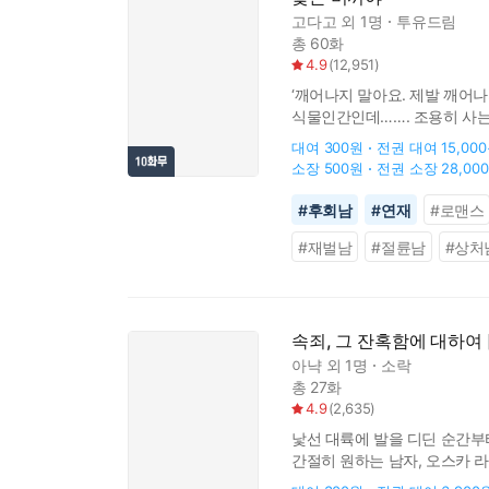
고다고
외 1명
투유드림
총 60화
4.9
(
12,951
)
‘깨어나지 말아요. 제발 깨어나
식물인간인데……. 조용히 사는 
왔어요?” 기억도 잃고 상식도 
대여
300원
전권 대여
15,00
소장
500원
전권 소장
28,00
#
후회남
#
연재
#
로맨스
#
재벌남
#
절륜남
#
상처
속죄, 그 잔혹함에 대하여 
아냑
외 1명
소락
총 27화
4.9
(
2,635
)
낯선 대륙에 발을 디딘 순간부터
간절히 원하는 남자, 오스카 
서로를 이용해야만 살아남을 수