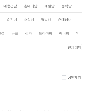
대형견남
츤데레남
재벌남
능력남
평범남
무심남
순진녀
소심녀
평범녀
츤데레녀
직진녀
상처녀
완결
공포
신파
드라마화
애니화
영화화
전체해제
성인제외