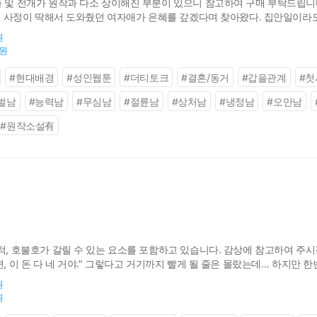
출 및 전개가 원작과 다소 상이해진 부분이 있으니 참고하여 구매 부탁드립니다.
시절, 사정이 딱해서 도와줬던 여자애가 은혜를 갚겠다며 찾아왔다. 집안일이
 해줄 여자는 필요없어. 필요한건 딱 하나야.” “네…?” “나한테 몸 대줄 여자
원
0원
#
현대배경
#
성인웹툰
#
더티토크
#
결혼/동거
#
갑을관계
#
첫
벌남
#
능력남
#
무심남
#
절륜남
#
상처남
#
냉정남
#
오만남
#
원작소설有
적, 호불호가 갈릴 수 있는 요소를 포함하고 있습니다. 감상에 참고하여 주시길
면, 이 돈 다 네 거야." 그렇다고 거기까지 빨게 될 줄은 몰랐는데… 하지만 한
로 잘 모시겠습니다, 사장님!!
원
원