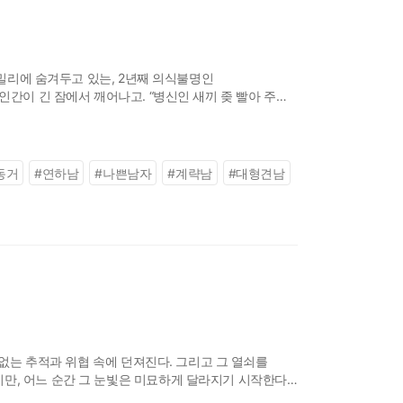
비밀리에 숨겨두고 있는, 2년째 의식불명인
인간이 긴 잠에서 깨어나고. “병신인 새끼 좆 빨아 주러
 뒷산에 사람을 생매장하고
동거
#
연하남
#
나쁜남자
#
계략남
#
대형견남
끝없는 추적과 위협 속에 던져진다. 그리고 그 열쇠를
만, 어느 순간 그 눈빛은 미묘하게 달라지기 시작한다.
 수 없는 끌림으로 변해간다