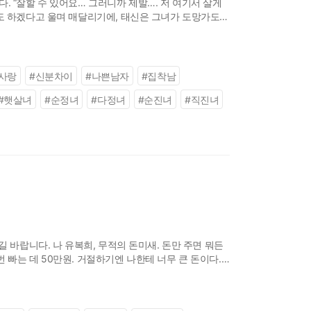
 “잘할 수 있어요… 그러니까 제발…. 저 여기서 살게
라도 하겠다고 울며 매달리기에, 태신은 그녀가 도망가도록
. 그렇게라도
사랑
#
신분차이
#
나쁜남자
#
집착남
#
햇살녀
#
순정녀
#
다정녀
#
순진녀
#
직진녀
 바랍니다. 나 유복희, 무적의 돈미새. 돈만 주면 뭐든
번 빠는 데 50만원. 거절하기엔 나한테 너무 큰 돈이다.