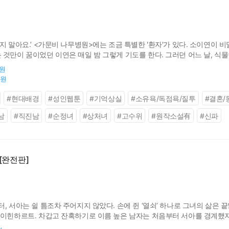
지 말아요.’ <가문비 나무병원>에는 조금 특별한 '환자'가 있다. 소이연이 
것만이 꿈이었던 이연은 매일 밤 그렇게 기도를 한다. 그러던 어느 날, 식물
잃은 남자 앞에서 이연은 그만 돌이킬 수 없는 거짓말을 해 버린다. 2년 전,
0원
0원
#
현대배경
#
성인웹툰
#
기억상실
#
소유욕/독점욕/질투
#
결혼/
남
#
직진남
#
순정녀
#
상처녀
#
고수위
#
원작소설有
#
신파
[완전판]
, 서아는 쉴 틈조차 주어지지 않았다. 손에 쥔 ‘열쇠’ 하나로 그녀의 삶은 
라이힌하르트. 차갑고 잔혹하기로 이름 높은 남자는 처음부터 서아를 경계했지
 있는 관계. 하지만 함께 지내는 시간이 길어질수록, 증오와 집착은 설명할