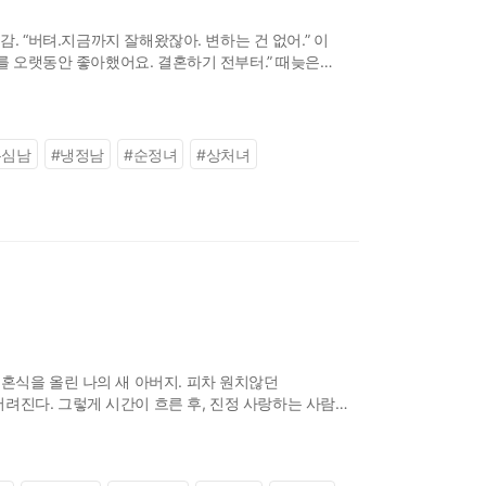
. “버텨.지금까지 잘해왔잖아. 변하는 건 없어.” 이
씨를 오랫동안 좋아했어요. 결혼하기 전부터.” 때늦은
 시차.그 간극
무심남
#
냉정남
#
순정녀
#
상처녀
혼식을 올린 나의 새 아버지. 피차 원치않던
려진다. 그렇게 시간이 흐른 후, 진정 사랑하는 사람을