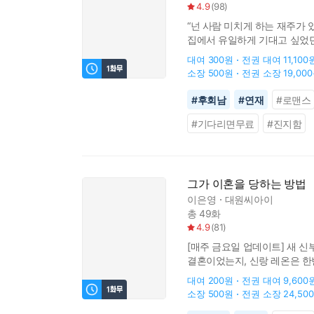
4.9
(
98
)
“넌 사람 미치게 하는 재주가 
집에서 유일하게 기대고 싶었던 
고백에도 그는 말이 없었다. 같
대여
300원
전권 대여
11,100
소장
500원
전권 소장
19,00
#
후회남
#
연재
#
로맨스
#
기다리면무료
#
진지함
그가 이혼을 당하는 방법
이은영
대원씨아이
총 49화
4.9
(
81
)
[매주 금요일 업데이트] 새 
결혼이었는지, 신랑 레온은 한
찾아 결혼을 꿈꾸게 된 레온.
대여
200원
전권 대여
9,600
소장
500원
전권 소장
24,50