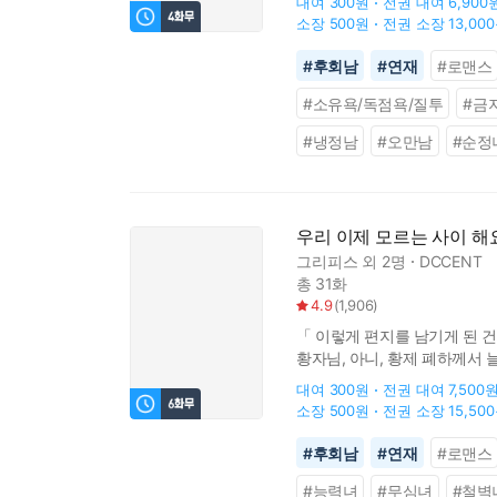
대여
300원
전권 대여
6,900
소장
500원
전권 소장
13,00
#
후회남
#
연재
#
로맨스
#
소유욕/독점욕/질투
#
금
#
냉정남
#
오만남
#
순정
우리 이제 모르는 사이 해
그리피스
외 2명
DCCENT
총 31화
4.9
(
1,906
)
「 이렇게 편지를 남기게 된 건
황자님, 아니, 황제 폐하께서 
감춘다. 하지만 자신을 찾지 
대여
300원
전권 대여
7,500
소장
500원
전권 소장
15,50
#
후회남
#
연재
#
로맨스
#
능력녀
#
무심녀
#
철벽