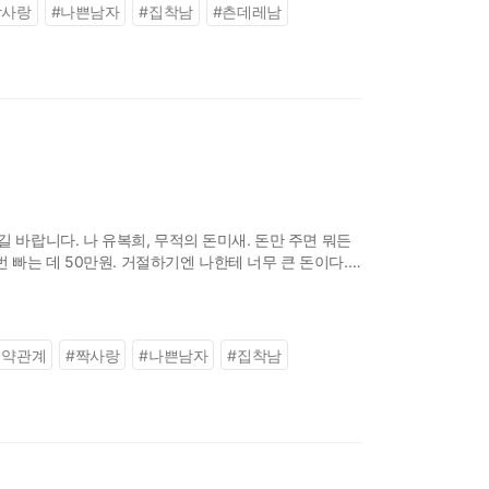
짝사랑
#
나쁜남자
#
집착남
#
츤데레남
 바랍니다. 나 유복희, 무적의 돈미새. 돈만 주면 뭐든
번 빠는 데 50만원. 거절하기엔 나한테 너무 큰 돈이다.
계약관계
#
짝사랑
#
나쁜남자
#
집착남