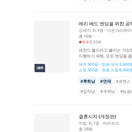
메리 배드 엔딩을 위한 공
강세아
외 1명
다온크리에이
총 16화
4.9
(
2,634
)
세컨드 월드라고 불리는 가상현
이행하기 위해, 모든 엔딩을 
히타이트라니. 과연 지아는 모
대여
300원
전권 대여
3,900
소장
500원
전권 소장
8,000
#
후회남
#
연재
#
로맨스
#
집착남
#
계략남
#
능글
결혼시차 (개정판)
차밥
외 1명
비러브드
총 38화