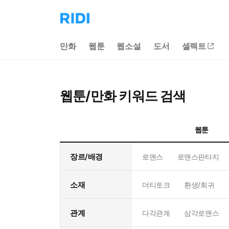
리
디
홈
만화
웹툰
웹소설
도서
셀렉트
으
로
이
동
웹툰/만화 키워드 검색
웹툰
장르/배경
로맨스
로맨스판타지
소재
더티토크
환생/회귀
관계
다각관계
삼각로맨스