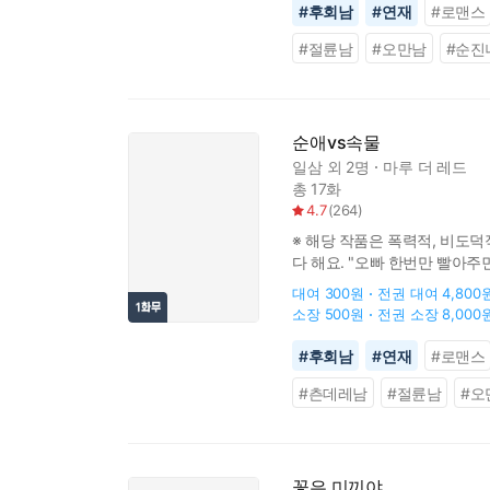
#
후회남
#
연재
#
로맨스
#
절륜남
#
오만남
#
순진
순애vs속물
일삼
외 2명
마루 더 레드
총 17화
4.7
(
264
)
※ 해당 작품은 폭력적, 비도덕
다 해요. "오빠 한번만 빨아주
"…열심히 해보겠습니다!" 앞으
대여
300원
전권 대여
4,800
소장
500원
전권 소장
8,000
#
후회남
#
연재
#
로맨스
#
츤데레남
#
절륜남
#
오
꽃은 미끼야