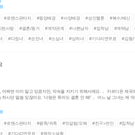
원
0원
#
로맨스판타지
#
동양배경
#
서양배경
#
성인웹툰
#
복수/배신
지된사랑
#
결혼/동거
#
계약관계
#
나쁜남자
#
집착남
#
계략남
녀
#
다정녀
#
순진녀
#
소심녀
#
상처녀
#
기다리면무료
#
감동
요
, 어쩌면 이미 알고 있겠지만, 약속을 지키기 위해서예요. 」 카르디온 제국
늘 하시던 말씀 있잖아요. ‘너랑은 죽어도 결혼 안 해!’ 」 어느 날 그녀는 
않을 거라는 엘리샤의 예상과는 다르게, 에리히는 곧바로 그녀를 찾기 시작하는
원
0원
#
로맨스판타지
#
왕족/귀족
#
엇갈림/오해
#
친구>연인
#
집착남
녀
#
기다리면무료
#
원작소설有