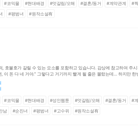
#
코믹물
#
현대배경
#
엇갈림/오해
#
결혼/동거
#
계약관계
#
녀
#
평범녀
#
원작소설有
적, 호불호가 갈릴 수 있는 요소를 포함하고 있습니다. 감상에 참고하여 주시길
면, 이 돈 다 네 거야." 그렇다고 거기까지 빨게 될 줄은 몰랐는데… 하지만 한
로 잘 모시겠습니다, 사장님!!
원
원
#
코믹물
#
현대배경
#
성인웹툰
#
엇갈림/오해
#
결혼/동거
#
만남
#
순진녀
#
평범녀
#
고수위
#
원작소설有