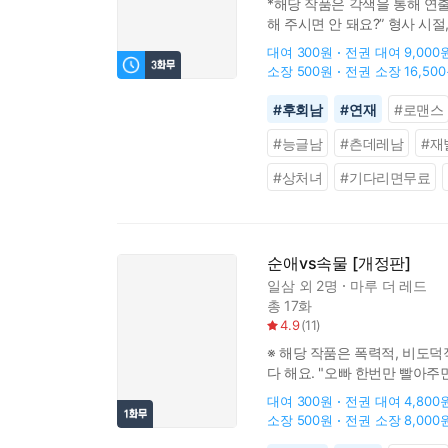
*해당 작품은 각색을 통해 연
해 주시면 안 돼요?” 형사 
일부러 겁을 주었다. “난 집안일
대여
300원
전권 대여
9,000
소장
500원
전권 소장
16,50
#
후회남
#
연재
#
로맨스
#
능글남
#
츤데레남
#
재
#
상처녀
#
기다리면무료
순애vs속물 [개정판]
일삼
외 2명
마루 더 레드
총 17화
4.9
(
11
)
※ 해당 작품은 폭력적, 비도덕
다 해요. "오빠 한번만 빨아주
"…열심히 해보겠습니다!" 앞으
대여
300원
전권 대여
4,800
소장
500원
전권 소장
8,000