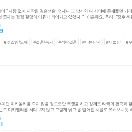
있어.” 사랑 없이 시작된 결혼생활. 언제나 그 남자와 나 사이에 존재했던 거리감
존재는 점점 절망의 이유가 되어가고 있었다. “…이혼해요, 우리.” “정후 
은 공간, 서로 다른 시간 속에서 살고 있었다. 이미 커져버린 두 사람 사이의
원
0원
#
엇갈림/오해
#
결혼/동거
#
정략결혼
#
나쁜남자
#
재벌남
#
신부이던 미카엘라를 죽지 않을 정도로만 폭행을 하고 강제로 타국의 황족과 결
번도 미카엘라를 쳐다보지 않고 그렇게 낡고 동 떨어진 시골로 유배보내듯 버
 새로이 결혼을 하고자 미카엘라를 찾아 이혼 하고자 하는데….
원
0원