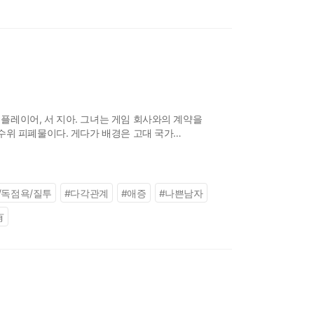
플레이어, 서 지아. 그녀는 게임 회사와의 계약을
수위 피폐물이다. 게다가 배경은 고대 국가
/독점욕/질투
#
다각관계
#
애증
#
나쁜남자
有