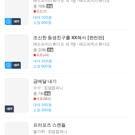
레드피치스튜디오
외 1명
레드피치스튜디오
총 16화
5.0
(
7
)
대여
300원
소장
600원
조신한 동생친구를 XX해서 [완전판]
레드피치스튜디오
외 1명
레드피치스튜디오
총 20화
4.6
(
44
)
대여
300원
소장
600원
금메달 내기
수수
킹덤컴퍼니
총 7화
4.8
(
884
)
대여
300원
소장
500원
프러포즈 스캔들
팔가락
킹덤컴퍼니