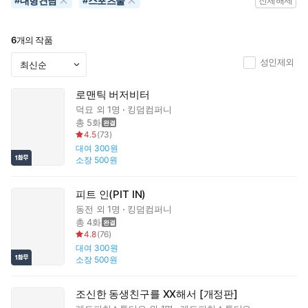
대형견남
스포츠물
#
#
전체해제
6
개의 작품
성인제외
로맨틱 버저비터
덕묘
외 1명
킹덤컴퍼니
총 5화
4.5
(
73
)
대여
300원
소장
500원
피트 인(PIT IN)
동전
외 1명
킹덤컴퍼니
총 4화
4.8
(
76
)
대여
300원
소장
500원
조신한 동생친구를 XX해서 [개정판]