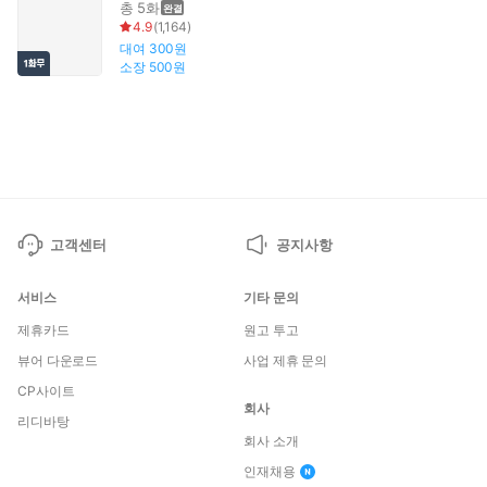
총 5화
4.9
(
1,164
)
대여
300원
소장
500원
고객센터
공지사항
서비스
기타 문의
제휴카드
원고 투고
뷰어 다운로드
사업 제휴 문의
CP사이트
회사
리디바탕
회사 소개
인재채용