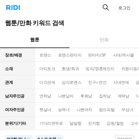
검
리
로그인
인
색
디
스
홈
턴
웹툰/만화 키워드 검색
으
트
로
검
이
색
웹툰
만화
동
장르/배경
로맨스
로맨스판타지
판타지/SF
시대/역사물
소재
더티토크
환생/회귀
빙의/영혼체인지
차원이동
관계
다각관계
삼각로맨스
친구>연인
사내연애
남자주인공
연하남
나쁜남자
후회남
집착남
계략남
여자주인공
햇살녀
능력녀
나쁜여자
팜므파탈
무심녀
분위기/기타
기다리면무료
달달함
진지함
감동/힐링
고수