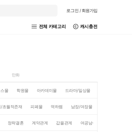
로그인
/ 회원가입
전체 카테고리
캐시충전
만화
피스물
학원물
아카데미물
드라마/일상물
코믹물
액션/
외/초월적존재
피폐물
역하렘
남장/여장물
연예계
왕족/
정략결혼
계약관계
갑을관계
여공남수
짝사랑
첫