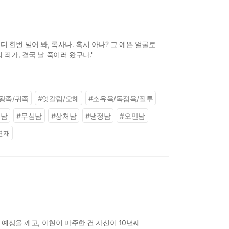
 한번 빌어 봐, 록사나. 혹시 아나? 그 예쁜 얼굴로
죄가, 결국 날 죽이러 왔구나.'
왕족/귀족
#
엇갈림/오해
#
소유욕/독점욕/질투
레남
#
무심남
#
상처남
#
냉정남
#
오만남
연재
 예상을 깨고, 이현이 마주한 건 자신이 10년째