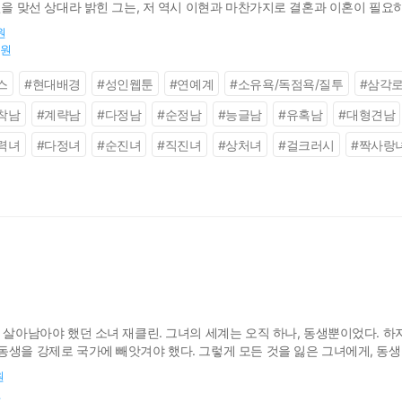
신을 맞선 상대라 밝힌 그는, 저 역시 이현과 마찬가지로 결혼과 이혼이 필요
내가 해 줄 수 있는데, 결혼이 문제고 이혼이 문제인가? 어차피 바보 천치가
원
0원
스
#
현대배경
#
성인웹툰
#
연예계
#
소유욕/독점욕/질투
#
삼각
착남
#
계략남
#
다정남
#
순정남
#
능글남
#
유혹남
#
대형견남
력녀
#
다정녀
#
순진녀
#
직진녀
#
상처녀
#
걸크러시
#
짝사랑
 살아남아야 했던 소녀 재클린. 그녀의 세계는 오직 하나, 동생뿐이었다. 하
동생을 강제로 국가에 빼앗겨야 했다. 그렇게 모든 것을 잃은 그녀에게, 동생
 새 수인, ‘데미'를. 그리고 시간이 지나, 데미와 재클린은 운명처럼 재회하는
원
원