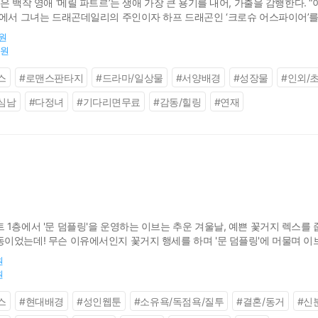
은 백작 영애 ‘메릴 파트르’는 생애 가장 큰 용기를 내어, 가출을 감행한다. 
곳에서 그녀는 드래곤데일리의 주인이자 하프 드래곤인 ‘크로슈 어스파이어’를
슈. 자꾸만 뒷걸음치는 차가운 남자와 성큼성큼 다가서는 따뜻한 여자. “당신
0원
0원
스
#
로맨스판타지
#
드라마/일상물
#
서양배경
#
성장물
#
인외/
심남
#
다정녀
#
기다리면무료
#
감동/힐링
#
연재
1층에서 '문 덤플링'을 운영하는 이브는 추운 겨울날, 예쁜 꽃거지 렉스를 
이었는데! 무슨 이유에서인지 꽃거지 행세를 하며 '문 덤플링'에 머물며 이
원
원
스
#
현대배경
#
성인웹툰
#
소유욕/독점욕/질투
#
결혼/동거
#
신