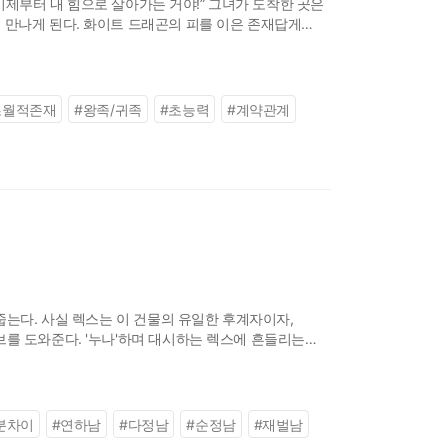
“이제부터 내 힘으로 살아가는 거야!” 그녀가 도착한 곳은
 만나게 된다. 화이트 드래곤의 피를 이은 존재답게
의 마력이 내게 어떤
초월적존재
#
왕족/귀족
#
초능력
#
계약관계
줍는다. 사실 렉스는 이 건물의 유일한 후계자이자,
브를 도와준다. '누나'하며 대시하는 렉스에 흔들리는
분차이
#
연하남
#
다정남
#
순정남
#
재벌남