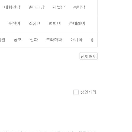
대형견남
츤데레남
재벌남
능력남
평범남
무심남
순진녀
소심녀
평범녀
츤데레녀
직진녀
상처녀
완결
공포
신파
드라마화
애니화
영화화
전체해제
성인제외