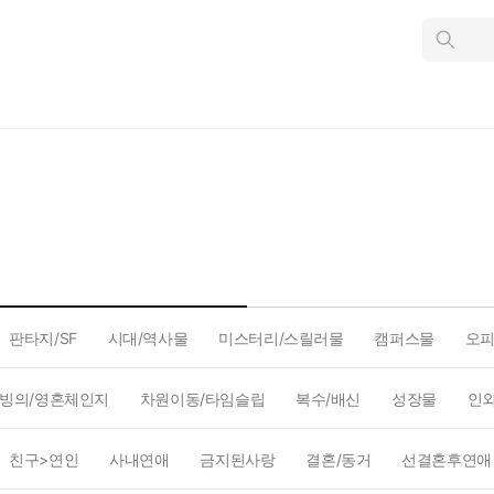
인
스
턴
트
검
색
판타지/SF
시대/역사물
미스터리/스릴러물
캠퍼스물
오
빙의/영혼체인지
차원이동/타임슬립
복수/배신
성장물
인
친구>연인
사내연애
금지된사랑
결혼/동거
선결혼후연애