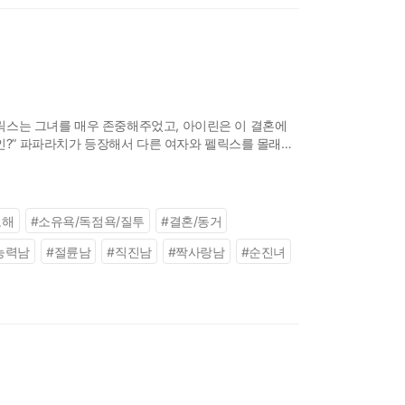
릭스는 그녀를 매우 존중해주었고, 아이린은 이 결혼에
부인?” 파파라치가 등장해서 다른 여자와 펠릭스를 몰래
오해
#
소유욕/독점욕/질투
#
결혼/동거
능력남
#
절륜남
#
직진남
#
짝사랑남
#
순진녀