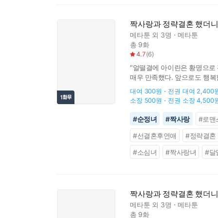
짝사랑과 정략결혼 했더니 
메타툰
외 3명
메타툰
총 9화
4.7
(
6
)
"얼떨결에 아이린은 황명으로 
매우 만족했다. 앞으로도 행복
찍은 사진을 보여주기 전까지는.
대여
300원
전권 대여
2,400
소장
500원
전권 소장
4,500
#
순정녀
#
짝사랑
#
로맨
#
선결혼후연애
#
정략결혼
#
소심녀
#
짝사랑녀
#
달
짝사랑과 정략결혼 했더니 
메타툰
외 3명
메타툰
총 9화