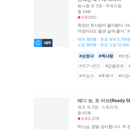
용사용
외 2명
투유드림
총 24화
4.9
(
202
)
죽었던 첫사랑이 돌아왔다. 아버
아양이라도 떨면 살려 줄지.” 
대여
300원
전권 대여
5,700
소장
500원
전권 소장
12,00
#
순정녀
#
짝사랑
#
로맨
#
친구>연인
#
갑을관계
#
무심녀
#
후회녀
#
다정
레디 슛, 포 러브(Ready Sho
영조
외 2명
스토리작
총 65화
4.9
(
2,375
)
하느님, 정말 감사합니다. 저 