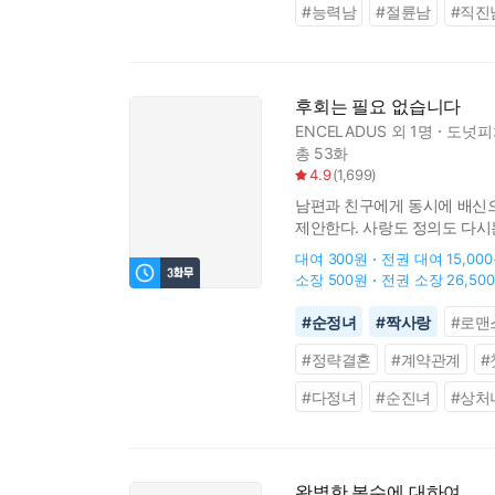
#
능력남
#
절륜남
#
직진
후회는 필요 없습니다
ENCELADUS
외 1명
도넛피
총 53화
4.9
(
1,699
)
남편과 친구에게 동시에 배신으
제안한다. 사랑도 정의도 다시는
대여
300원
전권 대여
15,00
소장
500원
전권 소장
26,50
#
순정녀
#
짝사랑
#
로맨
#
정략결혼
#
계약관계
#
#
다정녀
#
순진녀
#
상처
완벽한 복수에 대하여