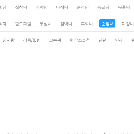
회남
집착남
계략남
다정남
순정남
능글남
유혹남
여자
팜므파탈
무심녀
철벽녀
후회녀
순정녀
다정녀
진지함
감동/힐링
고수위
원작소설有
단편
연재