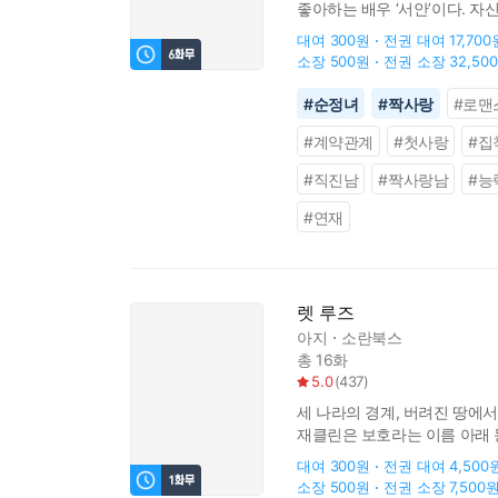
좋아하는 배우 ‘서안’이다. 자
원한다는데, 최애가 원하는 걸 
대여
300원
전권 대여
17,700
소장
500원
전권 소장
32,50
#
순정녀
#
짝사랑
#
로맨
#
계약관계
#
첫사랑
#
집
#
직진남
#
짝사랑남
#
능
#
연재
렛 루즈
아지
소란북스
총 16화
5.0
(
437
)
세 나라의 경계, 버려진 땅에서
재클린은 보호라는 이름 아래 
짐을 떠넘겼다. 정체불명의 어린
대여
300원
전권 대여
4,500
소장
500원
전권 소장
7,500