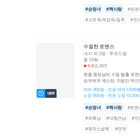
#
순정녀
#
짝사랑
#
로맨
#
소유욕/독점욕/질투
#
첫
수절한 로맨스
네지
외 2명
투유드림
총 30화
4.9
(
2,387
)
명품 동정남의 수절 탈출 로맨스
승우에게 섹스란, 마음만 먹으면
좋다는 동정남이 어디 흔해요?”
대여
300원
전권 대여
7,500
소장
500원
전권 소장
15,00
#
순정녀
#
짝사랑
#
로맨
#
유혹남
#
대형견남
#
직
#
원작소설有
#
연재