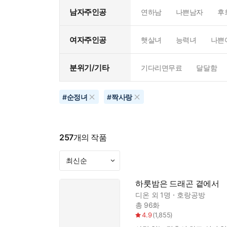
남자주인공
연하남
나쁜남자
후
여자주인공
햇살녀
능력녀
나쁜
분위기/기타
기다리면무료
달달함
#
순정녀
#
짝사랑
257
개의 작품
하룻밤은 드래곤 곁에서
디온
외 1명
호랑공방
총 96화
4.9
(
1,855
)