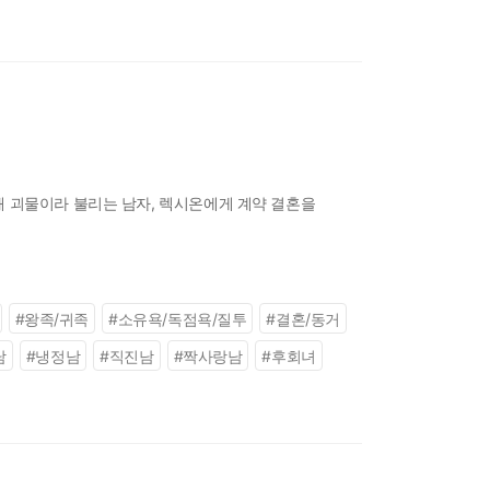
해 괴물이라 불리는 남자, 렉시온에게 계약 결혼을
#
왕족/귀족
#
소유욕/독점욕/질투
#
결혼/동거
남
#
냉정남
#
직진남
#
짝사랑남
#
후회녀