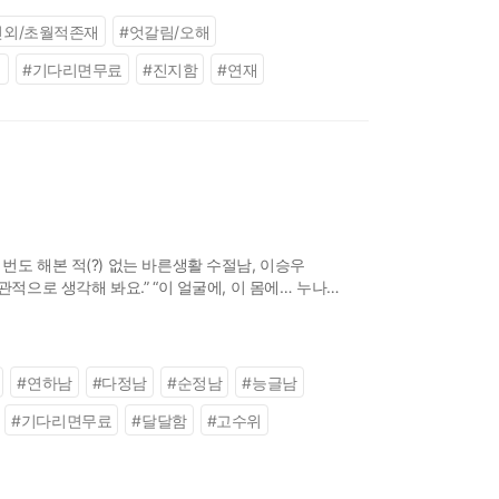
인외/초월적존재
#
엇갈림/오해
녀
#
기다리면무료
#
진지함
#
연재
번도 해본 적(?) 없는 바른생활 수절남, 이승우
적으로 생각해 봐요.” “이 얼굴에, 이 몸에… 누나
의 동정을 어필하며 수
#
연하남
#
다정남
#
순정남
#
능글남
#
기다리면무료
#
달달함
#
고수위