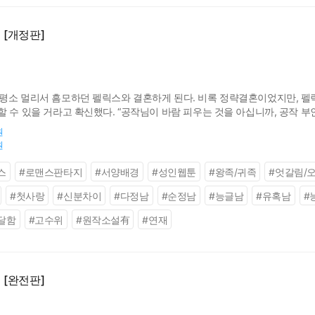
[개정판]
평소 멀리서 흠모하던 펠릭스와 결혼하게 된다. 비록 정략결혼이었지만, 펠
할 수 있을 거라고 확신했다. “공작님이 바람 피우는 것을 아십니까, 공작 
..
원
원
스
#
로맨스판타지
#
서양배경
#
성인웹툰
#
왕족/귀족
#
엇갈림/
#
첫사랑
#
신분차이
#
다정남
#
순정남
#
능글남
#
유혹남
#
달함
#
고수위
#
원작소설有
#
연재
[완전판]