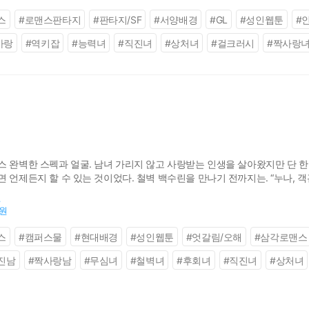
스
#
로맨스판타지
#
판타지/SF
#
서양배경
#
GL
#
성인웹툰
#
사랑
#
역키잡
#
능력녀
#
직진녀
#
상처녀
#
걸크러시
#
짝사랑
 완벽한 스펙과 얼굴. 남녀 가리지 않고 사랑받는 인생을 살아왔지만 단 한 
 언제든지 할 수 있는 것이었다. 철벽 백수린을 만나기 전까지는. “누나, 객관
 “누나, 섹스로 따지면 우리 과에 나만큼 깨끗한 새끼가 없어.” 승우는 자신
원
0원
스
#
캠퍼스물
#
현대배경
#
성인웹툰
#
엇갈림/오해
#
삼각로맨스
진남
#
짝사랑남
#
무심녀
#
철벽녀
#
후회녀
#
직진녀
#
상처녀