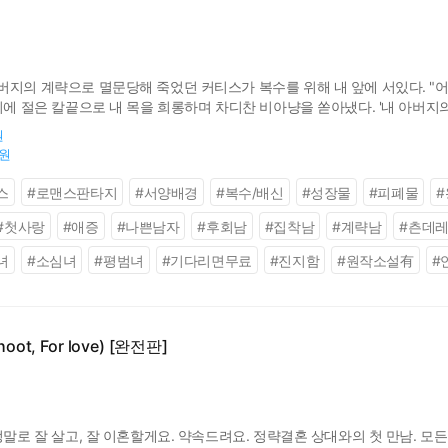
지의 계략으로 멸문당해 죽었던 커티스가 복수를 위해 내 앞에 서있다. "어디
피에 절은 칼끝으로 내 목을 희롱하며 차디찬 비아냥을 쏟아냈다. '내 아버지의 
원
0원
스
#
로맨스판타지
#
서양배경
#
복수/배신
#
성장물
#
피폐물
#
#
첫사랑
#
애증
#
나쁜남자
#
후회남
#
집착남
#
계략남
#
츤데
녀
#
소심녀
#
평범녀
#
기다리면무료
#
진지함
#
원작소설有
#
ot, For love) [완전판]
정말로 잘 살고, 잘 이혼할게요. 약속드려요. 정략결혼 상대와의 첫 만남. 모든