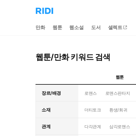
리
디
홈
만화
웹툰
웹소설
도서
셀렉트
으
로
이
동
웹툰/만화 키워드 검색
웹툰
장르/배경
로맨스
로맨스판타지
소재
더티토크
환생/회귀
관계
다각관계
삼각로맨스