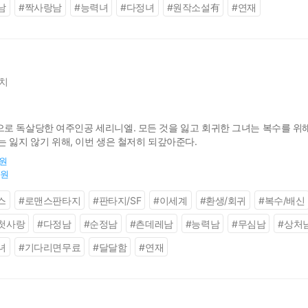
남
#
짝사랑남
#
능력녀
#
다정녀
#
원작소설有
#
연재
치
로 독살당한 여주인공 세리니엘. 모든 것을 잃고 회귀한 그녀는 복수를 위
 잃지 않기 위해, 이번 생은 철저히 되갚아준다.
0원
0원
스
#
로맨스판타지
#
판타지/SF
#
이세계
#
환생/회귀
#
복수/배신
첫사랑
#
다정남
#
순정남
#
츤데레남
#
능력남
#
무심남
#
상처
녀
#
기다리면무료
#
달달함
#
연재