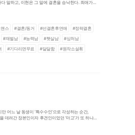
하다 말하고, 이현은 그 말에 결혼을 승낙한다. 최애가
 나왔어도 할 결혼과
로맨스
#
결혼/동거
#
선결혼후연애
#
정략결혼
#
재벌남
#
능력남
#
햇살남
#
상처남
녀
#
기다리면무료
#
달달함
#
원작소설有
지만 어느 날 동생이 ‘특수수인’으로 각성하는 순간,
을 데려간 장본인이자 후견인이었던 ‘마고’가 또 하나의
데...