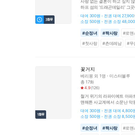
사랑 없는 결혼이 하고 싶지 않
하프 섬의 ‘드래곤데일리’ 그
차가운 빙벽을 세운 남자 크로
대여
300원
전권 대여
27,90
소장
500원
전권 소장
48,00
#
순정녀
#
짝사랑
#
로맨
#
첫사랑
#
츤데레남
#
무
꽃거지
베리몽
외 1명
미스터블루
총 17화
4.9
(
126
)
철거 위기의 라파이예트 아파트 
맨해튼 사교계에서 소문난 악동
이브 과연 두 사람의 관계는?
대여
300원
전권 대여
4,800
소장
500원
전권 소장
8,500
#
순정녀
#
짝사랑
#
로맨