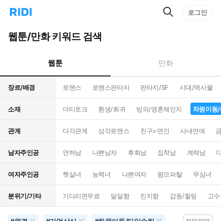
검
리
로그인
인
색
디
스
홈
턴
웹툰/만화 키워드 검색
으
트
로
검
이
색
웹툰
만화
동
장르/배경
로맨스
로맨스판타지
판타지/SF
시대/역사물
소재
더티토크
환생/회귀
빙의/영혼체인지
차원이동
관계
다각관계
삼각로맨스
친구>연인
사내연애
남자주인공
연하남
나쁜남자
후회남
집착남
계략남
여자주인공
햇살녀
능력녀
나쁜여자
팜므파탈
무심녀
분위기/기타
기다리면무료
달달함
진지함
감동/힐링
고수