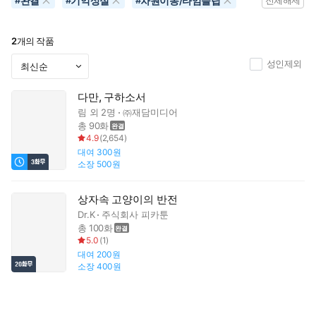
완결
기억상실
차원이동/타임슬립
#
#
#
전체해제
2
개의 작품
성인제외
다만, 구하소서
림
외 2명
㈜재담미디어
총 90화
4.9
(
2,654
)
대여
300원
소장
500원
상자속 고양이의 반전
Dr.K
주식회사 피카툰
총 100화
5.0
(
1
)
대여
200원
소장
400원