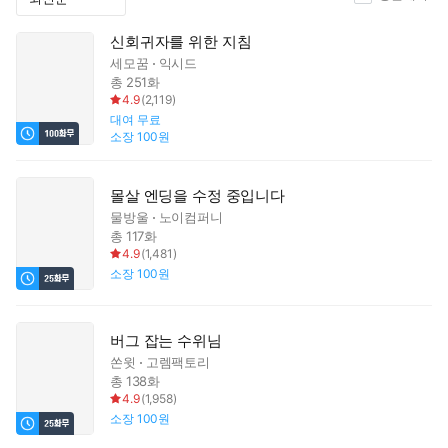
신회귀자를 위한 지침
세모꿈
익시드
총 251화
4.9
(
2,119
)
대여
무료
소장
100원
몰살 엔딩을 수정 중입니다
물방울
노이컴퍼니
총 117화
4.9
(
1,481
)
소장
100원
버그 잡는 수위님
쏜윗
고렘팩토리
총 138화
4.9
(
1,958
)
소장
100원