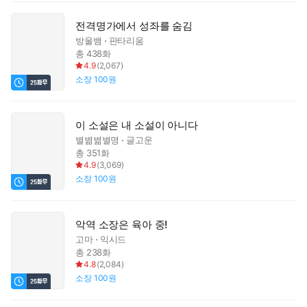
전격명가에서 성좌를 숨김
방울뱀
판타리움
총 438화
4.9
(
2,067
)
소장
100원
이 소설은 내 소설이 아니다
별볆볆별명
글고운
총 351화
4.9
(
3,069
)
소장
100원
악역 소장은 육아 중!
고마
익시드
총 238화
4.8
(
2,084
)
소장
100원