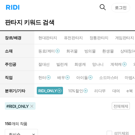
검
리
로그인
인
색
디
스
홈
턴
판타지 키워드 검색
으
트
로
검
이
색
장르/배경
현대판타지
퓨전판타지
정통판타지
게임판타지
동
소재
동료/케미
회귀물
빙의물
환생물
상태창/
주인공
절대선
빌런캐
희생캐
망나니
계략캐
직업
헌터
배우
아이돌
소드마스터
마법
분위기/기타
RIDI_ONLY
10%할인
리다무
대여
e북
RIDI_ONLY
#
전체해제
150
개의 작품
성인제외