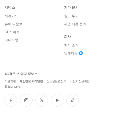
서비스
기타 문의
제휴카드
원고 투고
뷰어 다운로드
사업 제휴 문의
CP사이트
회사
리디바탕
회사 소개
인재채용
리디(주) 사업자 정보
이용약관
개인정보 처리방침
청소년보호정책
사업자정보확인
©
RIDI Corp.
페
인
트
유
틱
이
스
위
튜
톡
스
타
터
브
북
그
램