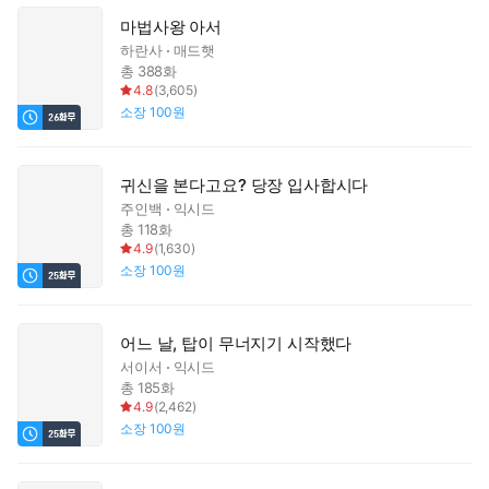
마법사왕 아서
하란사
매드햇
총 388화
4.8
(
3,605
)
소장
100원
귀신을 본다고요? 당장 입사합시다
주인백
익시드
총 118화
4.9
(
1,630
)
소장
100원
어느 날, 탑이 무너지기 시작했다
서이서
익시드
총 185화
4.9
(
2,462
)
소장
100원