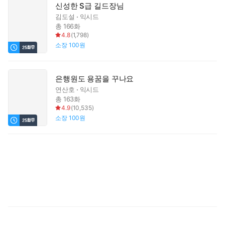
신성한 S급 길드장님
김도설
익시드
총 166화
4.8
(
1,798
)
소장
100원
은행원도 용꿈을 꾸나요
연산호
익시드
총 163화
4.9
(
10,535
)
소장
100원
마
세