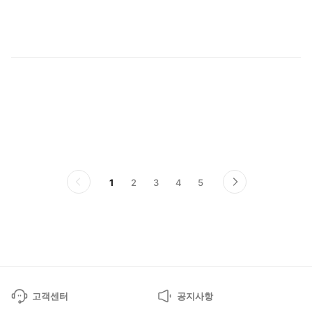
온
1
2
3
4
5
이
다
전
음
페
페
이
이
지
지
고객센터
공지사항