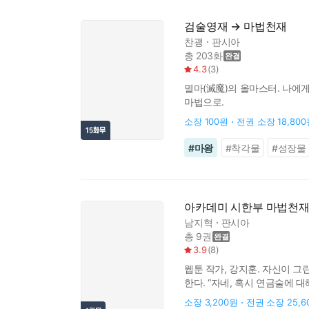
검술영재 → 마법천재
찬괭
판시아
총 203화
4.3
(
3
)
멸마(滅魔)의 올마스터. 나에게
마법으로.
소장
100원
전권 소장
18,80
#
마왕
#
착각물
#
성장물
아카데미 시한부 마법천재
남지혁
판시아
총 9권
3.9
(
8
)
웹툰 작가, 강지훈. 자신이 그
한다. “자네, 혹시 연금술에 
저랑 차 한잔 어떠세요?” 남의
소장
3,200원
전권 소장
25,