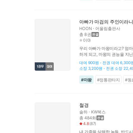
아빠가 마검의 주인이라
HOON
어울림출판사
총 8권
0
(
0
)
우리 아빠가 마왕이라고? 엄마
하게 되고, 마왕의 권능을 지
대여
900원
전권 대여
6,300
소장
3,200원
전권 소장
22,
#
마왕
#
정통판타지
#
동
철경
솔하
KW북스
총 484화
4.8
(
87
)
내 가족을 살해한 놈들. 반드시