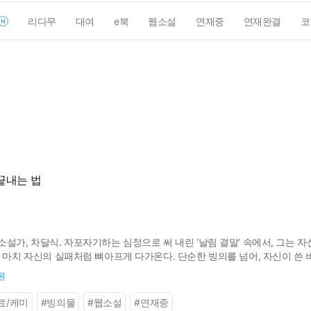
리다무
대여
e북
웹소설
연재중
연재완결
코
끝내는 법
설가, 차달식. 자포자기하는 심정으로 써 내린 ‘날림 결말’ 속에서, 그는 자신
, 마치 자신의 실패처럼 뼈아프게 다가온다. 단순한 빙의를 넘어, 자신이 쓴
민담, 고전 문학이 살아 숨 쉬는,‘이야기’가 곧 법칙이 되는 세계! 달식은 이
원
료/케미
#
빙의물
#
웹소설
#
연재중