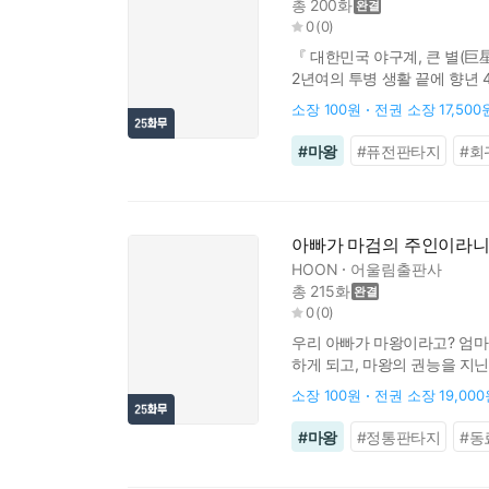
총 200화
0
(
0
)
『 대한민국 야구계, 큰 별(巨
2년여의 투병 생활 끝에 향년 4
살아있다. 그리고 검문을 하는 
소장
100원
전권 소장
17,500
#
마왕
#
퓨전판타지
#
회
아빠가 마검의 주인이라
HOON
어울림출판사
총 215화
0
(
0
)
우리 아빠가 마왕이라고? 엄마
하게 되고, 마왕의 권능을 지
소장
100원
전권 소장
19,00
#
마왕
#
정통판타지
#
동