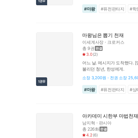
#
마왕
#
퓨전판타지
#
학
마왕님은 뽑기 천재
이세계사장
크로커스
총 9권
3.0
(
2
)
어느 날. 메시지가 도착했다. 
불리던 청년, 한성에게.
소장
3,200원
전권 소장
25,
#
마왕
#
퓨전판타지
#
상
아카데미 시한부 마법천재
남지혁
판시아
총 226화
4.2
(
6
)