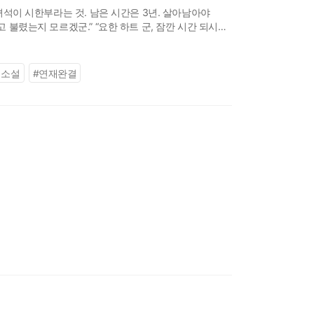
 녀석이 시한부라는 것. 남은 시간은 3년. 살아남아야
 불렸는지 모르겠군.” “요한 하트 군, 잠깐 시간 되시면
을까?
웹소설
#
연재완결
미친 용사가 회귀했다