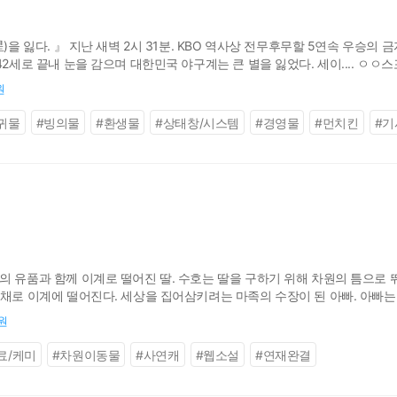
星)을 잃다. 』 지난 새벽 2시 31분. KBO 역사상 전무후무할 5연속 우승
2세로 끝내 눈을 감으며 대한민국 야구계는 큰 별을 잃었다. 세이.... ㅇㅇ스
경비대장 앞에서 내 소개를 하고 있다. “나는 루젠 백작령 회색 늑대 기사단
원
귀물
#
빙의물
#
환생물
#
상태창/시스템
#
경영물
#
먼치킨
#
기
니
의 유품과 함께 이계로 떨어진 딸. 수호는 딸을 구하기 위해 차원의 틈으로
닌채로 이계에 떨어진다. 세상을 집어삼키려는 마족의 수장이 된 아빠. 아빠는
0원
료/케미
#
차원이동물
#
사연캐
#
웹소설
#
연재완결