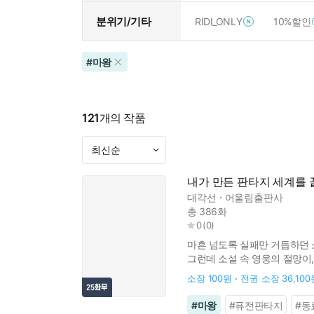
분위기/기타
RIDI_ONLY
10%할인
#
마왕
121
개의 작품
내가 만든 판타지 세계를 
대각선
어울림출판사
총 386화
0
(
0
)
마흔 넘도록 실패만 거듭하던 소
그런데 소설 속 영웅의 절망이
것. 이곳은 인류의 모든 신화와 
소장
100원
전권 소장
36,100
#
마왕
#
퓨전판타지
#
동