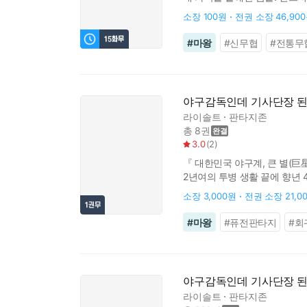
소장
100원
전권 소장
46,90
#
마왕
#
신무협
#
전통무
야구감독인데 기사단장 된
라이솔트
판타지존
총 8권
3.0
(
2
)
『 대한민국 야구계, 큰 별(巨
2년여의 투병 생활 끝에 향년 4
살아있다. 그리고 검문을 하는 
소장
3,000원
전권 소장
21,0
#
마왕
#
퓨전판타지
#
회
야구감독인데 기사단장 된
라이솔트
판타지존