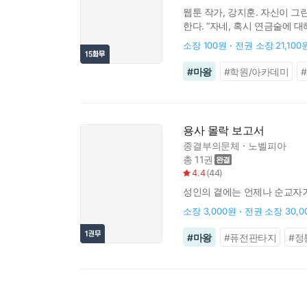
웹툰 작가, 강지훈. 자신이 그
한다. “자네, 혹시 연금술에 
저랑 차 한잔 어떠세요?” 남의
소장
100원
전권 소장
21,100
#
마왕
#
학원/아카데미
용사 몰락 보고서
종결부의문체
노벨피아
총 11권
4.4
(
44
)
성인의 곁에는 언제나 순교자가
소장
3,000원
전권 소장
30,
#
마왕
#
퓨전판타지
#
정