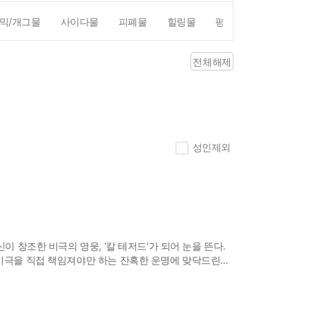
믹/개그물
사이다물
피폐물
힐링물
평점4점이상
리뷰1
전체해제
성인제외
이 창조한 비극의 영웅, ‘칼 테저드’가 되어 눈을 뜬다.
 비극을 직접 책임져야만 하는 잔혹한 운명에 맞닥드린
제 검과 마