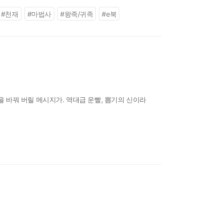
#
천재
#
마법사
#
왕족/귀족
#
e북
것을 바꿔 버릴 메시지가. 역대급 운빨, 뽑기의 신이라