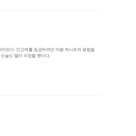
 뛰어든다. 인간계를 침공하려던 마왕 케사르와 융합을
 오늘도 딸이 걱정될 뿐이다.