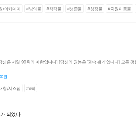
원/아카데미
#
빙의물
#
착각물
#
생존물
#
성장물
#
차원이동물
[당신은 서열 99위의 마왕입니다] [당신의 권능은 ‘권속 뽑기’입니다] 모든 
600원
태창/시스템
#
e북
가 되었다