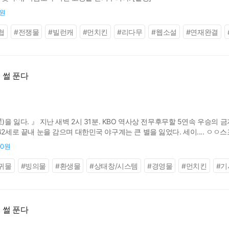
0원
협
#
전쟁물
#
빌런캐
#
먼치킨
#
리다무
#
웹소설
#
연재완결
 썰 푼다
星)을 잃다. 』 지난 새벽 2시 31분. KBO 역사상 전무후무할 5연속 우승
2세로 끝내 눈을 감으며 대한민국 야구계는 큰 별을 잃었다. 세이.... ㅇㅇ스
경비대장 앞에서 내 소개를 하고 있다. “나는 루젠 백작령 회색 늑대 기사단
00원
귀물
#
빙의물
#
환생물
#
상태창/시스템
#
경영물
#
먼치킨
#
기
 썰 푼다