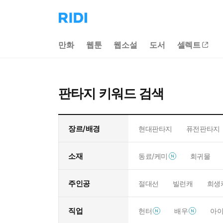
리
디
홈
만화
웹툰
웹소설
도서
셀렉트
으
로
이
동
판타지 키워드 검색
장르/배경
현대판타지
퓨전판타지
소재
동료/케미
회귀물
주인공
절대선
빌런캐
희생
직업
헌터
배우
아