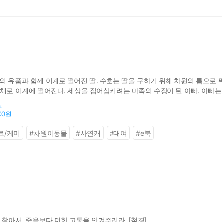
니
의 유품과 함께 이계로 떨어진 딸. 수호는 딸을 구하기 위해 차원의 틈으로
닌채로 이계에 떨어진다. 세상을 집어삼키려는 마족의 수장이 된 아빠. 아빠는
원
400원
료/케미
#
차원이동물
#
사연캐
#
대여
#
e북
 찾아서, 죽음보다 더한 고통을 안겨주리라. [철경]