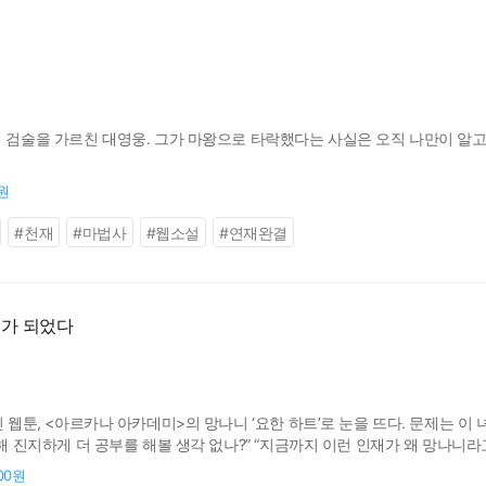
 검술을 가르친 대영웅. 그가 마왕으로 타락했다는 사실은 오직 나만이 알고 
0원
#
천재
#
마법사
#
웹소설
#
연재완결
가 되었다
린 웹툰, <아르카나 아카데미>의 망나니 ‘요한 하트’로 눈을 뜨다. 문제는 이
대해 진지하게 더 공부를 해볼 생각 없나?” “지금까지 이런 인재가 왜 망나니라고
 속도 모르고 집착하는 교수들의 마수에서 벗어나, 그는 과연 살아남을 수 있
600원