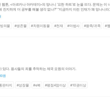
린 웹툰, <아르카나 아카데미>의 망나니 ‘요한 하트’로 눈을 뜨다. 문제는 이
대해 진지하게 더 공부를 해볼 생각 없나?” “지금까지 이런 인재가 왜 망나니라고
 속도 모르고 집착하는 교수들의 마수에서 벗어나, 그는 과연 살아남을 수 있
원
#
빙의물
#
생존물
#
차원이동물
#
천재
#
마법사
#
왕족/귀족
#
 있다. 용사들의 죄를 추적하는 제국 요원의 이야기.
000원
통판타지
#
성장물
#
e북
#
평점4점이상
#
10권이상