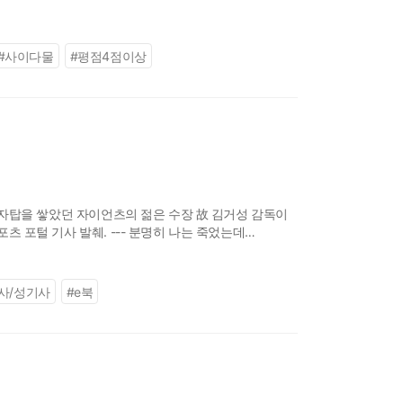
#
사이다물
#
평점4점이상
의 금자탑을 쌓았던 자이언츠의 젊은 수장 故 김거성 감독이
포츠 포털 기사 발췌. --- 분명히 나는 죽었는데
장 윌리엄
사/성기사
#
e북