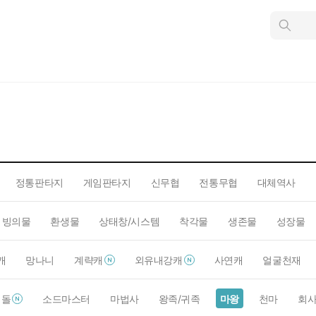
인
스
턴
트
검
색
정통판타지
게임판타지
신무협
전통무협
대체역사
빙의물
환생물
상태창/시스템
착각물
생존물
성장물
캐
망나니
계략캐
외유내강캐
사연캐
얼굴천재
이돌
소드마스터
마법사
왕족/귀족
마왕
천마
회