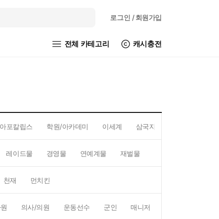
로그인
/ 회원가입
전체 카테고리
캐시충전
아포칼립스
학원/아카데미
이세계
삼국지
레이드물
경영물
연예계물
재벌물
스포츠물
직업물
천재
먼치킨
사원
의사/의원
운동선수
군인
매니저
예술가
BJ/스