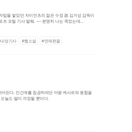
의 금자탑을 쌓았던 자이언츠의 젊은 수장 故 김거성 감독이
포츠 포털 기사 발췌. --- 분명히 나는 죽었는데
장 윌리엄
사/성기사
#
웹소설
#
연재완결
 뛰어든다. 인간계를 침공하려던 마왕 케사르와 융합을
 오늘도 딸이 걱정될 뿐이다.