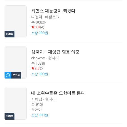
최연소 대통령이 되었다
나정치
에필로그
총 608화
3.8
(
4
)
소장
100원
삼국지 - 재앙급 영웅 여포
chowoe
현나라
총 163화
2.8
(
5
)
소장
100원
내 소환수들은 오함마를 든다
서하담
현나라
총 91화
0
(
0
)
소장
100원