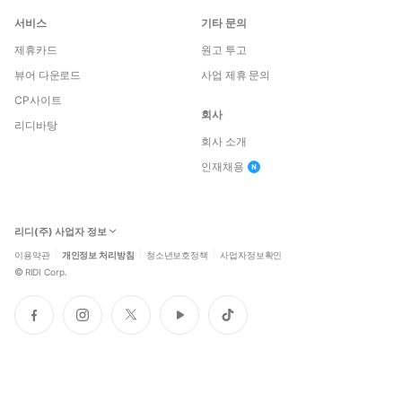
서비스
기타 문의
제휴카드
원고 투고
뷰어 다운로드
사업 제휴 문의
CP사이트
회사
리디바탕
회사 소개
인재채용
리디(주) 사업자 정보
이용약관
개인정보 처리방침
청소년보호정책
사업자정보확인
©
RIDI Corp.
페
인
트
유
틱
이
스
위
튜
톡
스
타
터
브
북
그
램