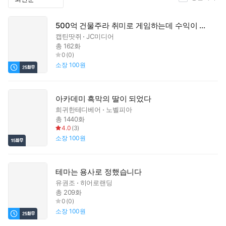
500억 건물주라 취미로 게임하는데 수익이 미침
캡틴땃쥐
JC미디어
총 162화
0
(
0
)
소장
100원
아카데미 흑막의 딸이 되었다
희귀한테디베어
노벨피아
총 1440화
4.0
(
3
)
소장
100원
테마는 용사로 정했습니다
유권조
히어로랜딩
총 209화
0
(
0
)
소장
100원