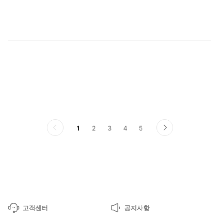
마
1
2
3
4
5
이
다
전
음
페
페
이
이
지
지
고객센터
공지사항