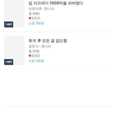
집 지으려다 1000억을 파버렸다
파후파후
현나라
총 98화
5.0
(
1
)
소장
100원
회귀 후 모든 걸 압도함
글토닉
현나라
총 97화
2.5
(
2
)
소장
100원
천
돌