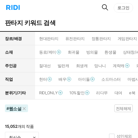
검
리
로그인
인
색
디
스
홈
턴
판타지 키워드 검색
으
트
로
검
이
색
장르/배경
현대판타지
퓨전판타지
정통판타지
게임판타지
동
소재
동료/케미
회귀물
빙의물
환생물
상태창/
주인공
절대선
빌런캐
희생캐
망나니
계략캐
직업
헌터
배우
아이돌
소드마스터
마법
분위기/기타
RIDI_ONLY
10%할인
리다무
대여
e북
웹소설
#
전체해제
15,052
개의 작품
성인제외