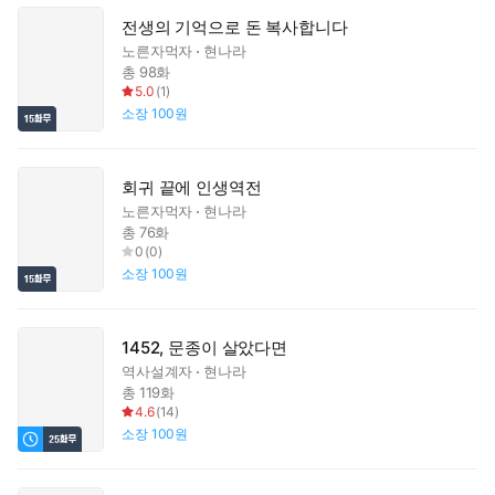
전생의 기억으로 돈 복사합니다
노른자먹자
현나라
총 98화
5.0
(
1
)
소장
100원
회귀 끝에 인생역전
노른자먹자
현나라
총 76화
0
(
0
)
소장
100원
1452, 문종이 살았다면
역사설계자
현나라
총 119화
4.6
(
14
)
소장
100원