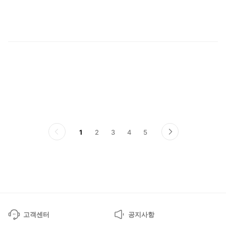
전
1
2
3
4
5
이
다
전
음
페
페
이
이
지
지
고객센터
공지사항