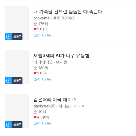
내 가족을 건드린 놈들은 다 죽는다
proveme
JHS BOOKS
총 178화
5.0
(
1
)
소장
100원
재벌3세의 AI가 너무 유능함
베리베리굿
텐서클
총 180화
2.8
(
5
)
소장
100원
검은머리 미국 대지주
daybreak95
제이트리미디어
총 191화
4.8
(
89
)
소장
100원