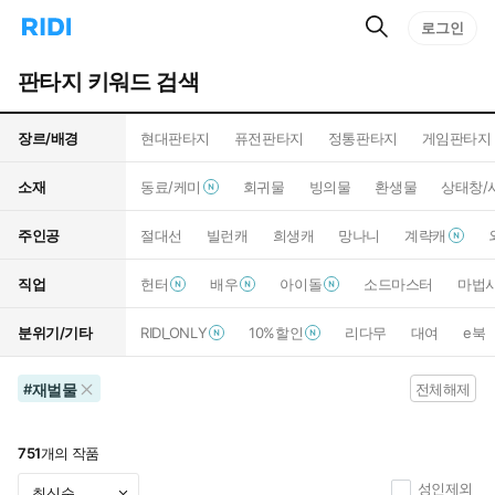
검
리
로그인
인
색
디
스
홈
턴
판타지 키워드 검색
으
트
로
검
이
색
장르/배경
현대판타지
퓨전판타지
정통판타지
게임판타지
동
소재
동료/케미
회귀물
빙의물
환생물
상태창/
주인공
절대선
빌런캐
희생캐
망나니
계략캐
직업
헌터
배우
아이돌
소드마스터
마법
분위기/기타
RIDI_ONLY
10%할인
리다무
대여
e북
재벌물
#
전체해제
751
개의 작품
성인제외