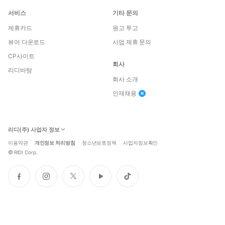
서비스
기타 문의
제휴카드
원고 투고
뷰어 다운로드
사업 제휴 문의
CP사이트
회사
리디바탕
회사 소개
인재채용
리디(주) 사업자 정보
이용약관
개인정보 처리방침
청소년보호정책
사업자정보확인
©
RIDI Corp.
페
인
트
유
틱
이
스
위
튜
톡
스
타
터
브
북
그
램