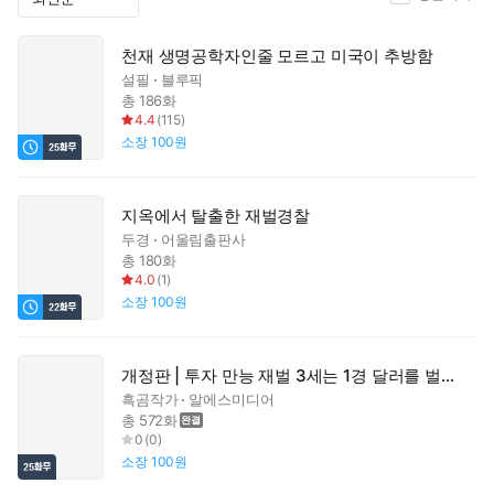
천재 생명공학자인줄 모르고 미국이 추방함
설필
블루픽
총 186화
4.4
(
115
)
소장
100원
지옥에서 탈출한 재벌경찰
두경
어울림출판사
총 180화
4.0
(
1
)
소장
100원
개정판 | 투자 만능 재벌 3세는 1경 달러를 벌었다
흑곰작가
알에스미디어
총 572화
0
(
0
)
소장
100원