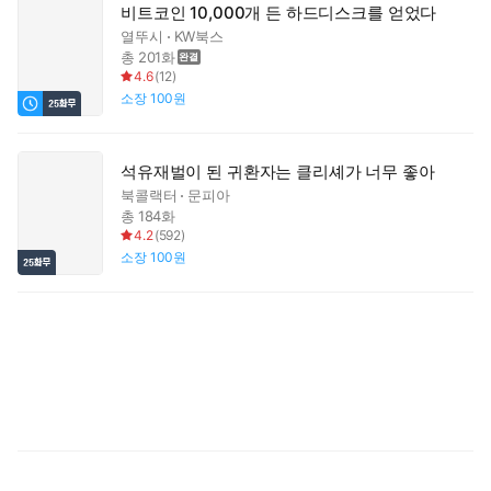
비트코인 10,000개 든 하드디스크를 얻었다
열뚜시
KW북스
총 201화
4.6
(
12
)
소장
100원
석유재벌이 된 귀환자는 클리셰가 너무 좋아
북콜랙터
문피아
총 184화
4.2
(
592
)
소장
100원
전
귀