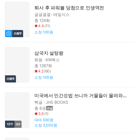
퇴사 후 파워볼 당첨으로 인생역전
글글겔겔
테일식스
총 124화
4.4
(
11
)
소장
100원
삼국지 설탕왕
화용
KW북스
총 1287화
4.2
(
60
)
소장
100원
미국에서 민간요법 쓰니까 거물들이 몰려와서 대박 재벌
빡글
JHS BOOKS
총 8권
3.0
(
1
)
대여
500원
소장
3,000원