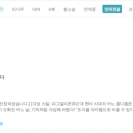
리다무
대여
e북
웹소설
연재중
연재완결
코
었다
 선정되셨습니다.] [각성 스킬: 피그말리온(S)] 대 헌터 시대의 어느 좁디
도화인 어느 날, 기적처럼 각성해 버렸다! “조각을 아이템으로 바꿀 수 있다
! 그리고 그의 작품에 위안받는 사람들까지 생기는데…… 돈도, 유명세도,
0원