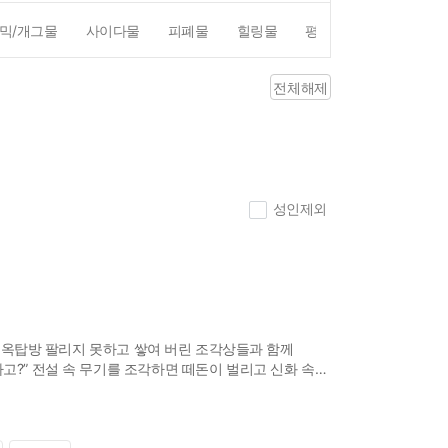
믹/개그물
사이다물
피폐물
힐링물
평점4점이상
리뷰1
전체해제
성인제외
좁은 옥탑방 팔리지 못하고 쌓여 버린 조각상들과 함께
고?” 전설 속 무기를 조각하면 떼돈이 벌리고 신화 속
 사람의 마음까지도 모두