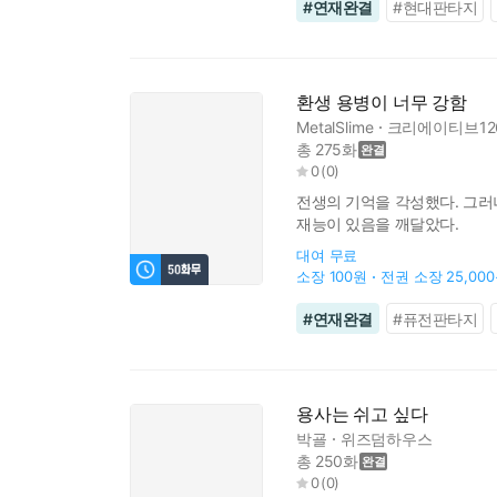
#
연재완결
#
현대판타지
환생 용병이 너무 강함
MetalSlime
크리에이티브12
총 275화
0
(
0
)
전생의 기억을 각성했다. 그러
재능이 있음을 깨달았다.
대여
무료
소장
100원
전권 소장
25,00
#
연재완결
#
퓨전판타지
용사는 쉬고 싶다
박굘
위즈덤하우스
총 250화
0
(
0
)