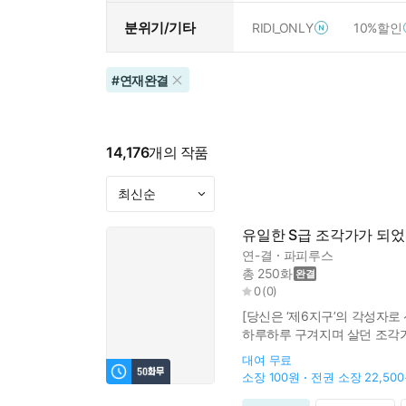
분위기/기타
RIDI_ONLY
10%할인
#
연재완결
14,176
개의 작품
유일한 S급 조각가가 되
연-결
파피루스
총 250화
0
(
0
)
[당신은 ‘제6지구’의 각성자로
하루하루 구겨지며 살던 조각가 
장비를 조각해 유명세를 얻는다
대여
무료
소장
100원
전권 소장
22,50