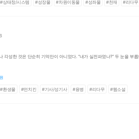
#
상태창/시스템
#
성장물
#
차원이동물
#
성좌물
#
천재
#
리다무
6
나 각성한 것은 단순히 기억만이 아니었다. “내가 실전파였나?” 두 눈을 부
0원
#
환생물
#
먼치킨
#
기사/성기사
#
용병
#
리다무
#
웹소설