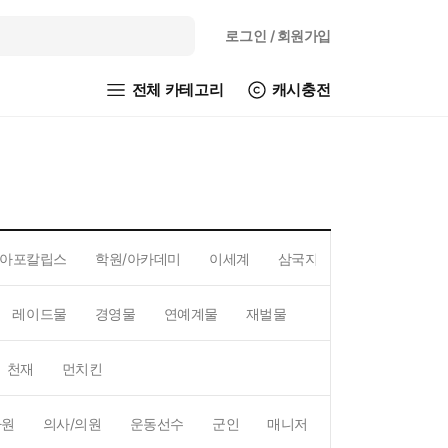
로그인
/ 회원가입
전체 카테고리
캐시충전
아포칼립스
학원/아카데미
이세계
삼국지
레이드물
경영물
연예계물
재벌물
스포츠물
직업물
천재
먼치킨
사원
의사/의원
운동선수
군인
매니저
예술가
BJ/스