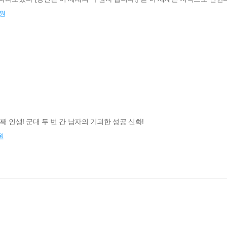
나라면 클리어할 수 있어.” 여신의 마지막 사제, 이현우! 누구보다 높은 자리에
0원
째 인생! 군대 두 번 간 남자의 기괴한 성공 신화!
원