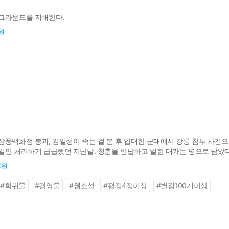
 그라운드를 지배한다.
0원
풍백화점 붕괴, 김일성이 죽는 걸 본 후 입대한 군대에서 강릉 침투 사건으로 
일만 처리하기 급급했던 지난날. 청춘을 반납하고 일한 대가는 병으로 남았다
00원
#
회귀물
#
경영물
#
웹소설
#
평점4점이상
#
별점100개이상