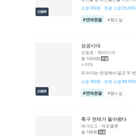
모습을 드러낼 터 “하지만…… 
소장
100원
전권 소장
20,00
#
연재완결
#
웹소설
성공시대
강동호
SS미디어
총 1006화
0
(
0
)
피 터지는 전장에서 일군 두 번
소장
100원
전권 소장
98,100
#
연재완결
#
웹소설
축구 천재가 돌아왔다
메가도스
제로플롯
총 189화