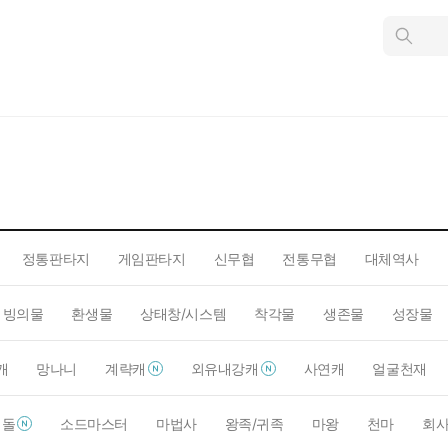
인
스
턴
트
검
색
정통판타지
게임판타지
신무협
전통무협
대체역사
빙의물
환생물
상태창/시스템
착각물
생존물
성장물
캐
망나니
계략캐
외유내강캐
사연캐
얼굴천재
이돌
소드마스터
마법사
왕족/귀족
마왕
천마
회