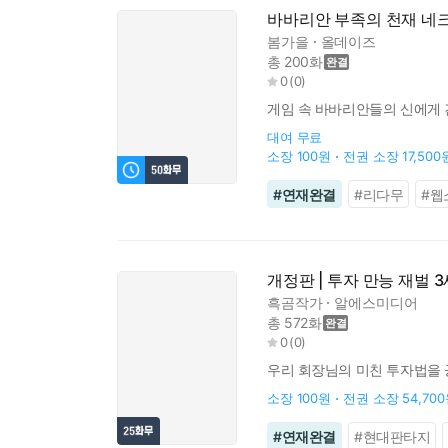
바바리안 부족의 천재 네
봄가을
올데이즈
총 200화
0
(
0
)
게임 속 바바리안들의 신에게 
대여
무료
소장
100원
전권 소장
17,500
#
연재완결
#
리다무
#
웹
개정판 | 투자 만능 재벌 
흑곰작가
알에스미디어
총 572화
0
(
0
)
우리 회장님의 미친 투자법을 
소장
100원
전권 소장
54,70
#
연재완결
#
현대판타지