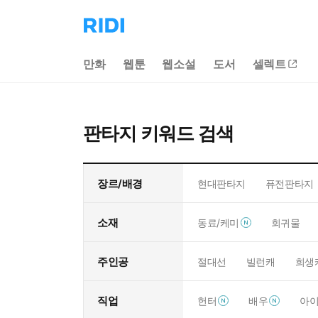
리
디
홈
만화
웹툰
웹소설
도서
셀렉트
으
로
이
동
판타지 키워드 검색
장르/배경
현대판타지
퓨전판타지
소재
동료/케미
회귀물
주인공
절대선
빌런캐
희생
직업
헌터
배우
아