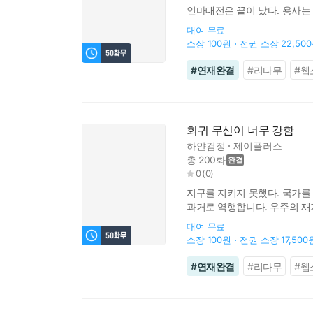
인마대전은 끝이 났다. 용사는 쉬
대여
무료
소장
100원
전권 소장
22,50
#
연재완결
#
리다무
#
웹
회귀 무신이 너무 강함
하얀검정
제이플러스
총 200화
0
(
0
)
지구를 지키지 못했다. 국가를 
과거로 역행합니다. 우주의 재가
대여
무료
소장
100원
전권 소장
17,500
#
연재완결
#
리다무
#
웹