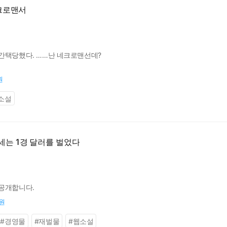
크로맨서
간택당했다. ……난 네크로맨선데?
원
소설
3세는 1경 달러를 벌었다
공개합니다.
0원
#
경영물
#
재벌물
#
웹소설