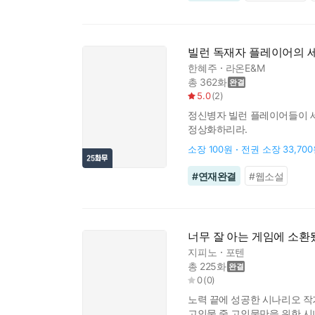
빌런 독재자 플레이어의 
한혜주
라온E&M
총 362화
5.0
(
2
)
정신병자 빌런 플레이어들이 세
정상화하리라.
소장
100원
전권 소장
33,70
#
연재완결
#
웹소설
너무 잘 아는 게임에 소환
지피노
포텐
총 225화
0
(
0
)
노력 끝에 성공한 시나리오 작
고인물 중 고인물만을 위한 시