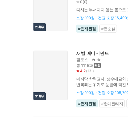
0
(
0
)
다시는 부서지지 않는 몸으로
소장
100원
전권 소장
16,40
#
연재완결
#
웹소설
재벌 매니지먼트
필로스
Arete
총 1118화
4.2
(
131
)
마지막 학력고사, 성수대교와 삼
반복되는 위기로 눈앞에 닥친 
시작하였습니다!】
소장
100원
전권 소장
108,7
#
연재완결
#
현대판타지